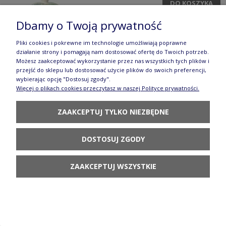
DO KOSZYKA
Dbamy o Twoją prywatność
Pliki cookies i pokrewne im technologie umożliwiają poprawne
działanie strony i pomagają nam dostosować ofertę do Twoich potrzeb.
Możesz zaakceptować wykorzystanie przez nas wszystkich tych plików i
przejść do sklepu lub dostosować użycie plików do swoich preferencji,
wybierając opcję "Dostosuj zgody".
Cukiernica uszka V 0,18 L C015 GZ43
Więcej o plikach cookies przeczytasz w naszej Polityce prywatności.
Manufaktura w Bolesławcu Forest Line
ZAAKCEPTUJ TYLKO NIEZBĘDNE
136,90 zł
POWIADOM O
DOSTOSUJ ZGODY
DOSTĘPNOŚCI
ZAAKCEPTUJ WSZYSTKIE
Półmisek zapiekanka Z140 GZ44 Manufaktura w