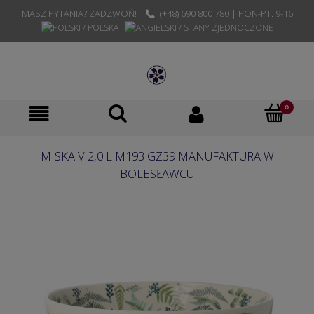
MASZ PYTANIA? ZADZWOŃ!
(+48) 690 800 780 | PON-PT. 9-16
MISKA V 2,0 L M193 GZ39 MANUFAKTURA W
BOLESŁAWCU