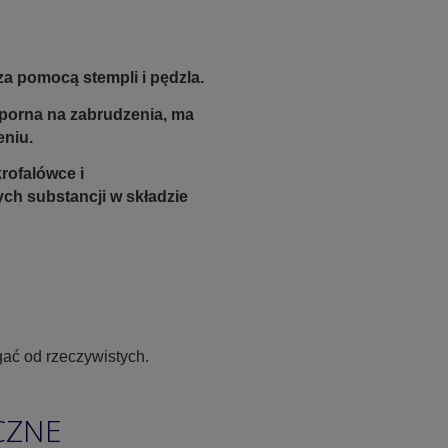
a pomocą stempli i pędzla.
odporna na zabrudzenia, ma
eniu.
rofalówce i
ych substancji w składzie
ać od rzeczywistych.
CZNE