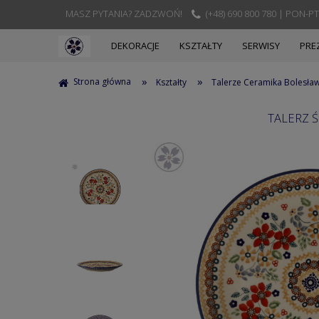
MASZ PYTANIA? ZADZWOŃ!
(+48) 690 800 780 | PON-PT
DEKORACJE
KSZTAŁTY
SERWISY
PRE
»
»
Strona główna
Kształty
Talerze Ceramika Bolesła
TALERZ 