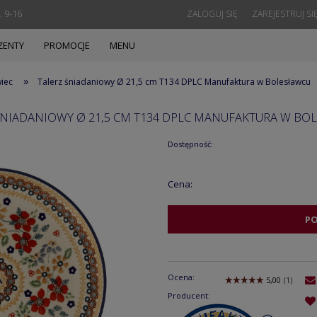
. 9-16
ZALOGUJ SIĘ
ZAREJESTRUJ SI
ZENTY
PROMOCJE
MENU
»
wiec
Talerz śniadaniowy Ø 21,5 cm T134 DPLC Manufaktura w Bolesławcu
ŚNIADANIOWY Ø 21,5 CM T134 DPLC MANUFAKTURA W BO
Dostępność:
Cena:
P
Ocena:
Producent: