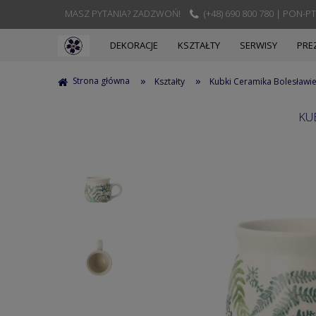
MASZ PYTANIA? ZADZWOŃ!
(+48) 690 800 780 | PON-PT
DEKORACJE
KSZTAŁTY
SERWISY
PRE
»
»
Strona główna
Kształty
Kubki Ceramika Bolesławi
KU