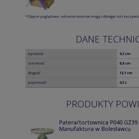
*Zdjęcie poglądowe- odcienie kolorów mogą odbiegać od rzeczywis
DANE TECHNI
wysokość
9,2 cm
szerokość
8,8 cm
długość
12,1 cm
pojemność
0,3 L
PRODUKTY POW
Patera/tortownica P040 GZ39
Manufaktura w Bolesławcu