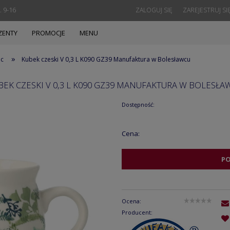
. 9-16
ZALOGUJ SIĘ
ZAREJESTRUJ SI
ZENTY
PROMOCJE
MENU
»
ec
Kubek czeski V 0,3 L K090 GZ39 Manufaktura w Bolesławcu
BEK CZESKI V 0,3 L K090 GZ39 MANUFAKTURA W BOLESŁA
Dostępność:
Cena:
P
Ocena:
Producent: