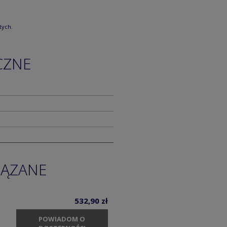
tych.
CZNE
IĄZANE
532,90 zł
POWIADOM O