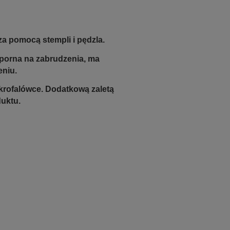
za pomocą stempli i pędzla.
odporna na zabrudzenia, ma
eniu.
krofalówce. Dodatkową zaletą
duktu.