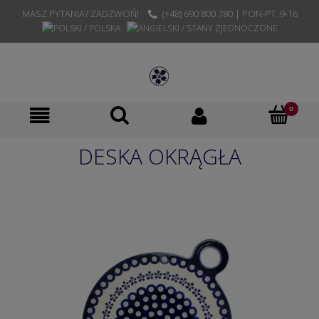
MASZ PYTANIA? ZADZWOŃ!
(+48) 690 800 780 | PON-PT. 9-16
DESKA OKRĄGŁA