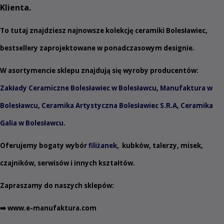
Klienta.
To tutaj znajdziesz najnowsze kolekcję ceramiki Bolesławiec,
bestsellery zaprojektowane w ponadczasowym designie.
W asortymencie sklepu znajdują się wyroby producentów:
Zakłady Ceramiczne Bolesławiec w Bolesławcu
,
Manufaktura w
Bolesławcu
,
Ceramika Artystyczna Bolesławiec S.R.A
,
Ceramika
Galia w Bolesławcu
.
Oferujemy bogaty wybór
filiżanek
,
kubków
,
talerzy
,
misek
,
czajników
,
serwisów
i innych
kształtów
.
Zapraszamy do naszych sklepów:
➡️
www.e-manufaktura.com