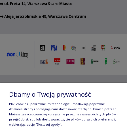
➡️ ul. Freta 14, Warszawa Stare Miasto
➡️ Aleje Jerozolimskie 49, Warszawa Centrum
Copyright ©
2012- 2025 Wojciech Czubaczyński
| Aleje
Dbamy o Twoją prywatność
Jerozolimskie 49, 00-696 Warszawa | e-mail:
biuro@e-
Pliki cookies i pokrewne im technologie umożliwiają poprawne
działanie strony i pomagają nam dostosować ofertę do Twoich potrzeb.
manufaktura.com
|
Możesz zaakceptować wykorzystanie przez nas wszystkich tych plików i
przejść do sklepu lub dostosować użycie plików do swoich preferencji,
Wszelkie prawa zastrzeżone. Fotografie oraz opisy zamieszczone
wybierając opcję "Dostosuj zgody".