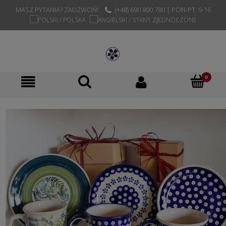
MASZ PYTANIA? ZADZWOŃ!
(+48) 690 800 780 | PON-PT. 9-16