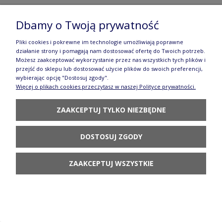
Dbamy o Twoją prywatność
Pliki cookies i pokrewne im technologie umożliwiają poprawne
działanie strony i pomagają nam dostosować ofertę do Twoich potrzeb.
Możesz zaakceptować wykorzystanie przez nas wszystkich tych plików i
przejść do sklepu lub dostosować użycie plików do swoich preferencji,
wybierając opcję "Dostosuj zgody".
Więcej o plikach cookies przeczytasz w naszej Polityce prywatności.
ZAAKCEPTUJ TYLKO NIEZBĘDNE
DOSTOSUJ ZGODY
CERAMIKA BOLESŁAWIEC ZESTAW NA START DEK166A
133,22 zł
ZAAKCEPTUJ WSZYSTKIE
144,80 zł
Cena regularna:
144,80 zł
Najniższa cena:
POWIADOM O DOSTĘPNOŚCI