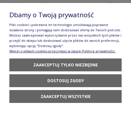
Filiżanka i spodek V 0,2 L F043 GZ44 Manufaktura
Dbamy o Twoją prywatność
w Bolesławcu Forest Line
144,90 zł
Pliki cookies i pokrewne im technologie umożliwiają poprawne
działanie strony i pomagają nam dostosować ofertę do Twoich potrzeb.
DO KOSZYKA
Możesz zaakceptować wykorzystanie przez nas wszystkich tych plików i
przejść do sklepu lub dostosować użycie plików do swoich preferencji,
wybierając opcję "Dostosuj zgody".
Więcej o plikach cookies przeczytasz w naszej Polityce prywatności.
ZAAKCEPTUJ TYLKO NIEZBĘDNE
Filiżanka i spodek V 0,2 L F043 GZ43 Manufaktura
DOSTOSUJ ZGODY
w Bolesławcu
ZAAKCEPTUJ WSZYSTKIE
144,90 zł
DO KOSZYKA