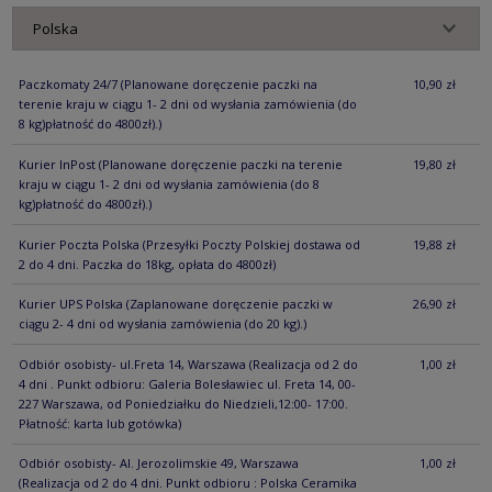
Paczkomaty 24/7
(Planowane doręczenie paczki na
10,90 zł
terenie kraju w ciągu 1- 2 dni od wysłania zamówienia (do
8 kg)płatność do 4800zł).)
Kurier InPost
(Planowane doręczenie paczki na terenie
19,80 zł
kraju w ciągu 1- 2 dni od wysłania zamówienia (do 8
kg)płatność do 4800zł).)
Kurier Poczta Polska
(Przesyłki Poczty Polskiej dostawa od
19,88 zł
2 do 4 dni. Paczka do 18kg, opłata do 4800zł)
Kurier UPS Polska
(Zaplanowane doręczenie paczki w
26,90 zł
ciągu 2- 4 dni od wysłania zamówienia (do 20 kg).)
Odbiór osobisty- ul.Freta 14, Warszawa
(Realizacja od 2 do
1,00 zł
4 dni . Punkt odbioru: Galeria Bolesławiec ul. Freta 14, 00-
227 Warszawa, od Poniedziałku do Niedzieli,12:00- 17:00.
Płatność: karta lub gotówka)
Odbiór osobisty- Al. Jerozolimskie 49, Warszawa
1,00 zł
(Realizacja od 2 do 4 dni. Punkt odbioru : Polska Ceramika