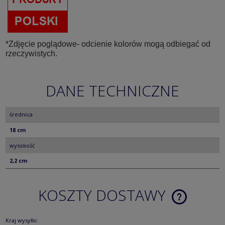
*Zdjęcie poglądowe- odcienie kolorów mogą odbiegać od
rzeczywistych.
DANE TECHNICZNE
średnica
18 cm
wysokość
2,2 cm
KOSZTY DOSTAWY
CENA NIE ZA
KOSZTÓW PŁ
Kraj wysyłki: