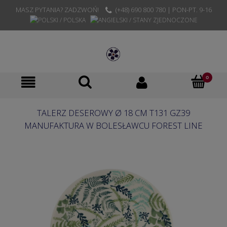
MASZ PYTANIA? ZADZWOŃ!
(+48) 690 800 780 | PON-PT. 9-16
TALERZ DESEROWY Ø 18 CM T131 GZ39
MANUFAKTURA W BOLESŁAWCU FOREST LINE