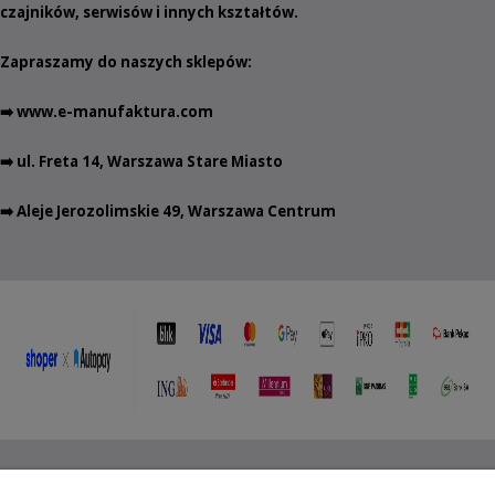
czajników
,
serwisów
i innych
kształtów
.
Zapraszamy do naszych sklepów:
➡️
www.e-manufaktura.com
➡️ ul. Freta 14, Warszawa Stare Miasto
➡️ Aleje Jerozolimskie 49, Warszawa Centrum
Copyright ©
2012- 2025 Wojciech Czubaczyński
| Aleje