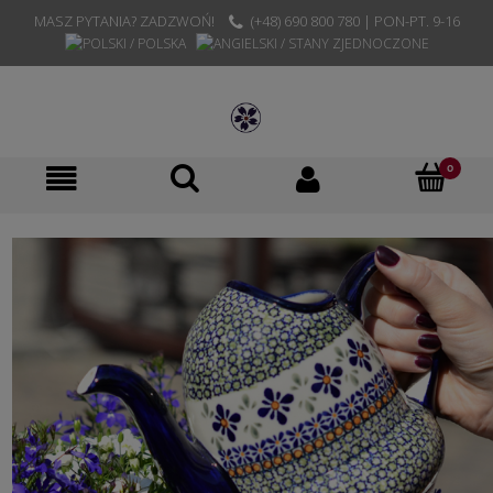
MASZ PYTANIA? ZADZWOŃ!
(+48) 690 800 780 | PON-PT. 9-16