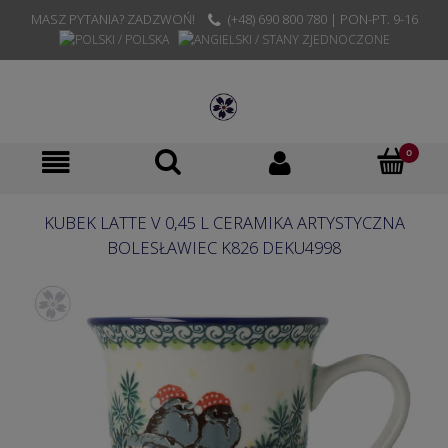
MASZ PYTANIA? ZADZWOŃ!
(+48) 690 800 780 | PON-PT. 9-16
KUBEK LATTE V 0,45 L CERAMIKA ARTYSTYCZNA
BOLESŁAWIEC K826 DEKU4998