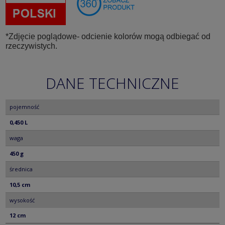
*Zdjęcie poglądowe- odcienie kolorów mogą odbiegać od
rzeczywistych.
DANE TECHNICZNE
pojemność
0,450 L
waga
450 g
średnica
10,5 cm
wysokość
12 cm