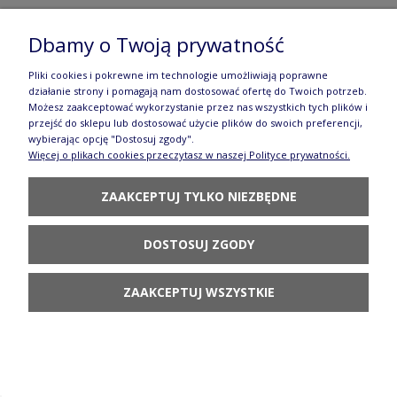
gu872dek277Art
Dbamy o Twoją prywatność
123,90 zł
Pliki cookies i pokrewne im technologie umożliwiają poprawne
DO KOSZYKA
działanie strony i pomagają nam dostosować ofertę do Twoich potrzeb.
Możesz zaakceptować wykorzystanie przez nas wszystkich tych plików i
przejść do sklepu lub dostosować użycie plików do swoich preferencji,
wybierając opcję "Dostosuj zgody".
Więcej o plikach cookies przeczytasz w naszej Polityce prywatności.
ZAAKCEPTUJ TYLKO NIEZBĘDNE
Kubek krokus V 0,3 L gu1193dek925A Zima
DOSTOSUJ ZGODY
77,90 zł
DO KOSZYKA
ZAAKCEPTUJ WSZYSTKIE