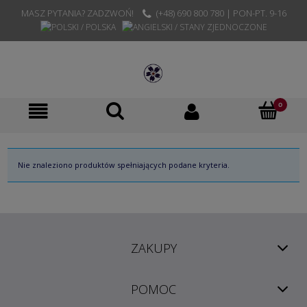
MASZ PYTANIA? ZADZWOŃ!
(+48) 690 800 780 | PON-PT. 9-16
Nie znaleziono produktów spełniających podane kryteria.
ZAKUPY
POMOC