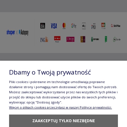
Copyright ©
2012- 2025 Wojciech Czubaczyński
| Aleje
Dbamy o Twoją prywatność
Jerozolimskie 49, 00-696 Warszawa | e-mail:
biuro@e-
Pliki cookies i pokrewne im technologie umożliwiają poprawne
działanie strony i pomagają nam dostosować ofertę do Twoich potrzeb.
manufaktura.com
|
Możesz zaakceptować wykorzystanie przez nas wszystkich tych plików i
przejść do sklepu lub dostosować użycie plików do swoich preferencji,
Wszelkie prawa zastrzeżone. Fotografie oraz opisy zamieszczone
wybierając opcję "Dostosuj zgody".
Więcej o plikach cookies przeczytasz w naszej Polityce prywatności.
na stronie stanowią własność autora, kopiowanie, edycja,
ZAAKCEPTUJ TYLKO NIEZBĘDNE
rozpowszechnianie bez zgody autora zabronione.