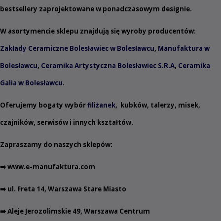
bestsellery zaprojektowane w ponadczasowym designie.
W asortymencie sklepu znajdują się wyroby producentów:
Zakłady Ceramiczne Bolesławiec w Bolesławcu
,
Manufaktura w
Bolesławcu
,
Ceramika Artystyczna Bolesławiec S.R.A
,
Ceramika
Galia w Bolesławcu
.
Oferujemy bogaty wybór
filiżanek
,
kubków
,
talerzy
,
misek
,
czajników
,
serwisów
i innych
kształtów
.
Zapraszamy do naszych sklepów:
➡️
www.e-manufaktura.com
➡️ ul. Freta 14, Warszawa Stare Miasto
➡️ Aleje Jerozolimskie 49, Warszawa Centrum