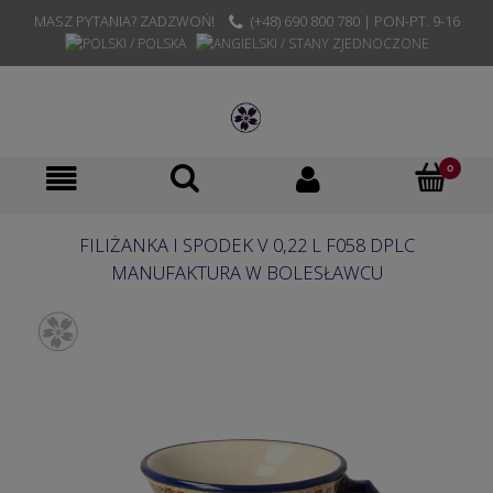
MASZ PYTANIA? ZADZWOŃ!
(+48) 690 800 780 | PON-PT. 9-16
FILIŻANKA I SPODEK V 0,22 L F058 DPLC
MANUFAKTURA W BOLESŁAWCU