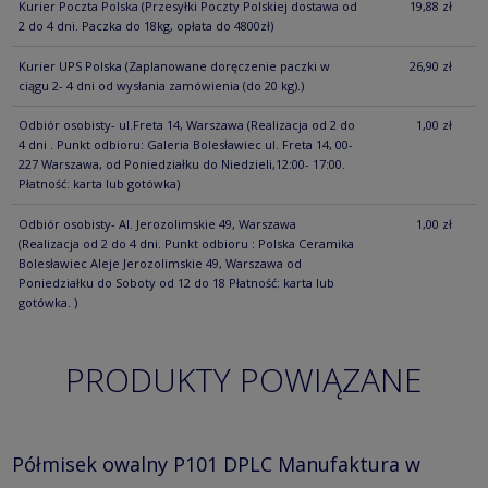
Kurier Poczta Polska
(Przesyłki Poczty Polskiej dostawa od
19,88 zł
2 do 4 dni. Paczka do 18kg, opłata do 4800zł)
Kurier UPS Polska
(Zaplanowane doręczenie paczki w
26,90 zł
ciągu 2- 4 dni od wysłania zamówienia (do 20 kg).)
Odbiór osobisty- ul.Freta 14, Warszawa
(Realizacja od 2 do
1,00 zł
4 dni . Punkt odbioru: Galeria Bolesławiec ul. Freta 14, 00-
227 Warszawa, od Poniedziałku do Niedzieli,12:00- 17:00.
Płatność: karta lub gotówka)
Odbiór osobisty- Al. Jerozolimskie 49, Warszawa
1,00 zł
(Realizacja od 2 do 4 dni. Punkt odbioru : Polska Ceramika
Bolesławiec Aleje Jerozolimskie 49, Warszawa od
Poniedziałku do Soboty od 12 do 18 Płatność: karta lub
gotówka. )
PRODUKTY POWIĄZANE
Półmisek owalny P101 DPLC Manufaktura w