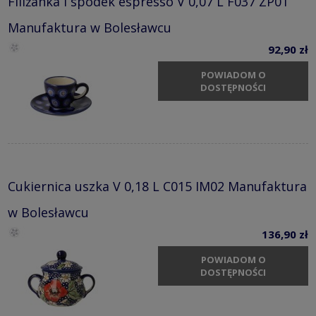
Filiżanka i spodek espresso V 0,07 L F037 ZP01
Manufaktura w Bolesławcu
92,90 zł
POWIADOM O
DOSTĘPNOŚCI
Cukiernica uszka V 0,18 L C015 IM02 Manufaktura
w Bolesławcu
136,90 zł
POWIADOM O
DOSTĘPNOŚCI