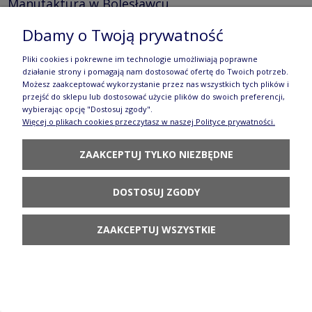
Manufaktura w Bolesławcu
136,90 zł
Dbamy o Twoją prywatność
POWIADOM O
Pliki cookies i pokrewne im technologie umożliwiają poprawne
DOSTĘPNOŚCI
działanie strony i pomagają nam dostosować ofertę do Twoich potrzeb.
Możesz zaakceptować wykorzystanie przez nas wszystkich tych plików i
przejść do sklepu lub dostosować użycie plików do swoich preferencji,
wybierając opcję "Dostosuj zgody".
Więcej o plikach cookies przeczytasz w naszej Polityce prywatności.
ZAAKCEPTUJ TYLKO NIEZBĘDNE
Kubek duży John V 0,4 L K083 070S Manufaktura
w Bolesławcu
DOSTOSUJ ZGODY
114,90 zł
ZAAKCEPTUJ WSZYSTKIE
POWIADOM O
DOSTĘPNOŚCI