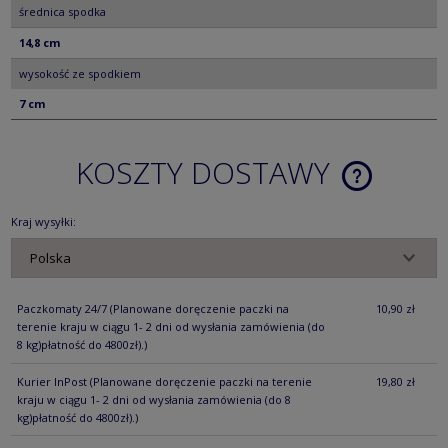
średnica spodka
14,8 cm
wysokość ze spodkiem
7 cm
KOSZTY DOSTAWY
CENA NIE ZA
KOSZTÓW PŁ
Kraj wysyłki:
Paczkomaty 24/7
(Planowane doręczenie paczki na
10,90 zł
terenie kraju w ciągu 1- 2 dni od wysłania zamówienia (do
8 kg)płatność do 4800zł).)
Kurier InPost
(Planowane doręczenie paczki na terenie
19,80 zł
kraju w ciągu 1- 2 dni od wysłania zamówienia (do 8
kg)płatność do 4800zł).)