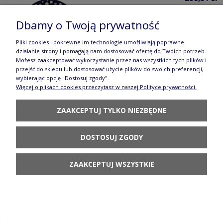
278,60 zł
Cena regularna:
Dbamy o Twoją prywatność
Najniższa cena z 30 dni przed obniżką:
278,60 zł
Pliki cookies i pokrewne im technologie umożliwiają poprawne
DO KOSZYKA
działanie strony i pomagają nam dostosować ofertę do Twoich potrzeb.
Możesz zaakceptować wykorzystanie przez nas wszystkich tych plików i
przejść do sklepu lub dostosować użycie plików do swoich preferencji,
wybierając opcję "Dostosuj zgody".
Więcej o plikach cookies przeczytasz w naszej Polityce prywatności.
Filiżanka i spodek V 0,2 L F043 IM02 Manufaktura
ZAAKCEPTUJ TYLKO NIEZBĘDNE
w Bolesławcu
144,90 zł
DOSTOSUJ ZGODY
DO KOSZYKA
ZAAKCEPTUJ WSZYSTKIE