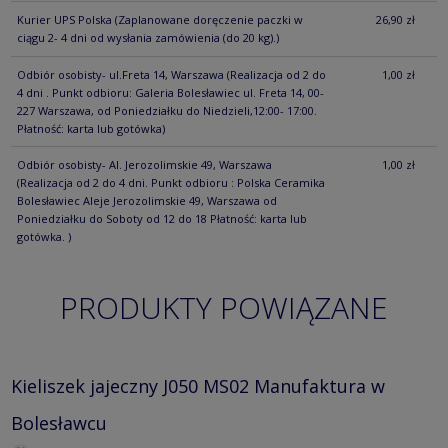
Kurier UPS Polska
(Zaplanowane doręczenie paczki w
26,90 zł
ciągu 2- 4 dni od wysłania zamówienia (do 20 kg).)
Odbiór osobisty- ul.Freta 14, Warszawa
(Realizacja od 2 do
1,00 zł
4 dni . Punkt odbioru: Galeria Bolesławiec ul. Freta 14, 00-
227 Warszawa, od Poniedziałku do Niedzieli,12:00- 17:00.
Płatność: karta lub gotówka)
Odbiór osobisty- Al. Jerozolimskie 49, Warszawa
1,00 zł
(Realizacja od 2 do 4 dni. Punkt odbioru : Polska Ceramika
Bolesławiec Aleje Jerozolimskie 49, Warszawa od
Poniedziałku do Soboty od 12 do 18 Płatność: karta lub
gotówka. )
PRODUKTY POWIĄZANE
Kieliszek jajeczny J050 MS02 Manufaktura w
Bolesławcu