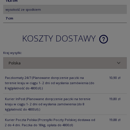
14,8 cm
wysokość ze spodkiem
7 cm
KOSZTY DOSTAWY
CENA NIE ZA
KOSZTÓW PŁ
Kraj wysyłki:
Paczkomaty 24/7
(Planowane doręczenie paczki na
10,90 zł
terenie kraju w ciągu 1- 2 dni od wysłania zamówienia (do
8 kg)płatność do 4800zł).)
Kurier InPost
(Planowane doręczenie paczki na terenie
19,80 zł
kraju w ciągu 1- 2 dni od wysłania zamówienia (do 8
kg)płatność do 4800zł).)
Kurier Poczta Polska
(Przesyłki Poczty Polskiej dostawa od
19,88 zł
2 do 4 dni. Paczka do 18kg, opłata do 4800zł)