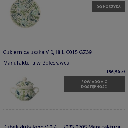
DO KOSZYKA
Cukiernica uszka V 0,18 L C015 GZ39
Manufaktura w Bolesławcu
136,90 zł
POWIADOM O
DOSTĘPNOŚCI
Kubek duży John V 0,4 L K083 070S Manufaktura