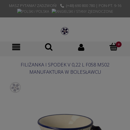
MASZ PYTANIA? ZADZWOŃ!
(+48) 690 800 780 | PON-PT. 9-16
FILIŻANKA I SPODEK V 0,22 L F058 MS02
MANUFAKTURA W BOLESŁAWCU