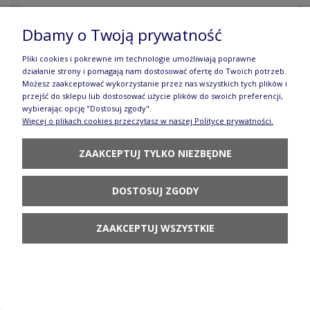
74,70 zł
Dbamy o Twoją prywatność
DO KOSZYKA
Pliki cookies i pokrewne im technologie umożliwiają poprawne
działanie strony i pomagają nam dostosować ofertę do Twoich potrzeb.
Możesz zaakceptować wykorzystanie przez nas wszystkich tych plików i
przejść do sklepu lub dostosować użycie plików do swoich preferencji,
wybierając opcję "Dostosuj zgody".
Więcej o plikach cookies przeczytasz w naszej Polityce prywatności.
Czajnik Ceramika Artystyczna Bolesławiec do
ZAAKCEPTUJ TYLKO NIEZBĘDNE
kawy V 1,2 L C060dek2999X
DOSTOSUJ ZGODY
151,80 zł
DO KOSZYKA
ZAAKCEPTUJ WSZYSTKIE