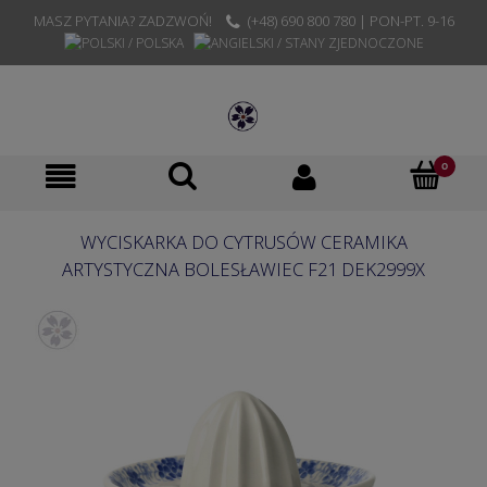
MASZ PYTANIA? ZADZWOŃ!
(+48) 690 800 780 | PON-PT. 9-16
WYCISKARKA DO CYTRUSÓW CERAMIKA
ARTYSTYCZNA BOLESŁAWIEC F21 DEK2999X