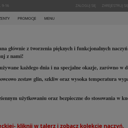
. 9-16
ZALOGUJ SIĘ
ZAREJESTRUJ SI
ZENTY
PROMOCJE
MENU
nana głównie z tworzenia pięknych i funkcjonalnych nacz
uj z nami!
używane każdego dnia i na specjalne okazje, zarówno w d
owcowo zestaw glin, szkliw oraz wysoka temperatura wyp
dziennym użytkowaniu oraz bezpieczne do stosowania w k
kiej- kliknij w talerz i zobacz kolekcje naczyń.