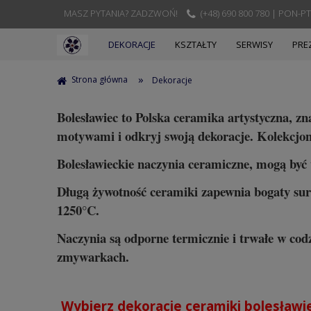
MASZ PYTANIA? ZADZWOŃ!
(+48) 690 800 780 | PON-PT
DEKORACJE
KSZTAŁTY
SERWISY
PRE
»
Strona główna
Dekoracje
Bolesławiec to Polska ceramika artystyczna, z
motywami i odkryj swoją dekoracje. Kolekcjon
Bolesławieckie naczynia ceramiczne, mogą być 
Długą żywotność ceramiki zapewnia bogaty sur
1250°C.
Naczynia są odporne termicznie i trwałe w co
zmywarkach.
Wybierz dekoracje ceramiki bolesławiec