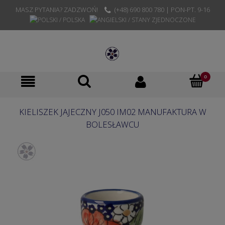
MASZ PYTANIA? ZADZWOŃ!
(+48) 690 800 780 | PON-PT. 9-16
KIELISZEK JAJECZNY J050 IM02 MANUFAKTURA W
BOLESŁAWCU