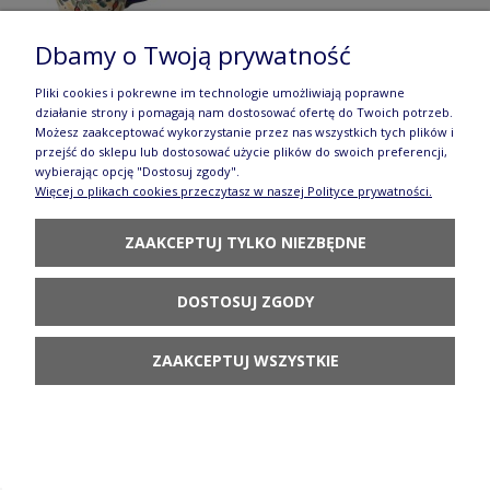
Dbamy o Twoją prywatność
Pliki cookies i pokrewne im technologie umożliwiają poprawne
działanie strony i pomagają nam dostosować ofertę do Twoich potrzeb.
Kubek V 0,3 L K081 DPML Manufaktura w
Możesz zaakceptować wykorzystanie przez nas wszystkich tych plików i
przejść do sklepu lub dostosować użycie plików do swoich preferencji,
Bolesławcu
wybierając opcję "Dostosuj zgody".
Więcej o plikach cookies przeczytasz w naszej Polityce prywatności.
73,90 zł
POWIADOM O
ZAAKCEPTUJ TYLKO NIEZBĘDNE
DOSTĘPNOŚCI
DOSTOSUJ ZGODY
ZAAKCEPTUJ WSZYSTKIE
Kubek V 0,3 L K081 GM13 Manufaktura w
Bolesławcu
73,90 zł