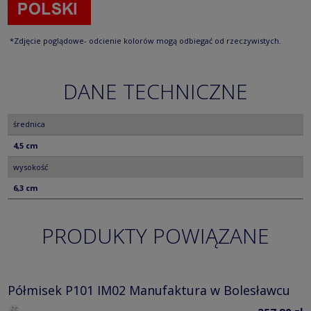
*Zdjęcie poglądowe- odcienie kolorów mogą odbiegać od rzeczywistych.
DANE TECHNICZNE
średnica
4,5 cm
wysokość
6,3 cm
PRODUKTY POWIĄZANE
Półmisek P101 IM02 Manufaktura w Bolesławcu