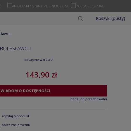
Ę
Koszyk:
(pusty)
esławcu
W BOLESŁAWCU
dostępne wkrótce
143,90 zł
OWIADOM O DOSTĘPNOŚCI
dodaj do przechowalni
zapytaj o produkt
poleć znajomemu