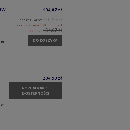
aw
194,07 zł
210,95 zł
Cena regularna:
Najniższa cena z 30 dni przed
194,07 zł
obniżką:
DO KOSZYKA
y w
294,90 zł
POWIADOM O
DOSTĘPNOŚCI
 w