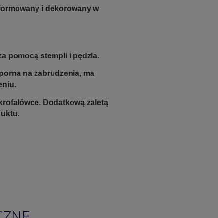
e formowany i dekorowany w
a pomocą stempli i pędzla.
odporna na zabrudzenia, ma
eniu.
krofalówce. Dodatkową zaletą
duktu.
CZNE