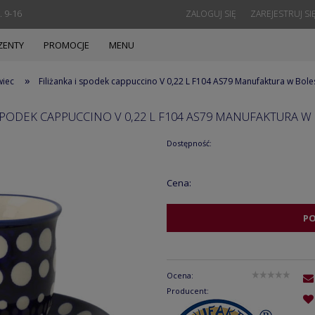
. 9-16
ZALOGUJ SIĘ
ZAREJESTRUJ SI
ZENTY
PROMOCJE
MENU
»
wiec
Filiżanka i spodek cappuccino V 0,22 L F104 AS79 Manufaktura w Bol
 SPODEK CAPPUCCINO V 0,22 L F104 AS79 MANUFAKTURA 
Dostępność:
Cena:
P
Ocena:
Producent: