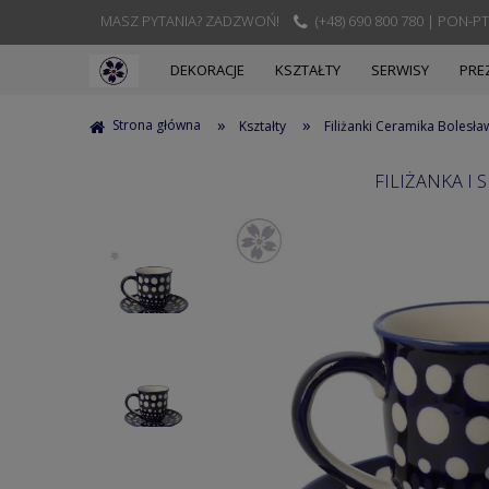
MASZ PYTANIA? ZADZWOŃ!
(+48) 690 800 780 | PON-PT
DEKORACJE
KSZTAŁTY
SERWISY
PRE
»
»
Strona główna
Kształty
Filiżanki Ceramika Bolesła
FILIŻANKA I