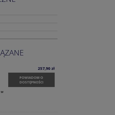
IĄZANE
257,90 zł
POWIADOM O
DOSTĘPNOŚCI
 w