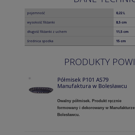
pojemność
0,22 L
wysokość filiżanki
8,5 cm
długość filiżanki z uchem
11,5 cm
średnica spodka
15 cm
PRODUKTY POW
Półmisek P101 AS79
Manufaktura w Bolesławcu
Owalny półmisek. Produkt ręcznie
formowany i dekorowany w Manufakturze
Bolesławcu.