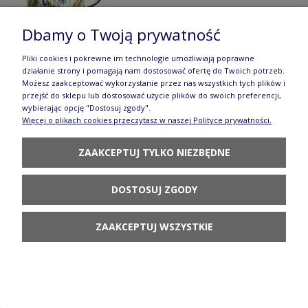
Dbamy o Twoją prywatność
Pliki cookies i pokrewne im technologie umożliwiają poprawne
działanie strony i pomagają nam dostosować ofertę do Twoich potrzeb.
Możesz zaakceptować wykorzystanie przez nas wszystkich tych plików i
Filiżanka V 0,35 L GU1379DEK281Art
przejść do sklepu lub dostosować użycie plików do swoich preferencji,
wybierając opcję "Dostosuj zgody".
141,90 zł
Więcej o plikach cookies przeczytasz w naszej Polityce prywatności.
POWIADOM O
ZAAKCEPTUJ TYLKO NIEZBĘDNE
DOSTĘPNOŚCI
DOSTOSUJ ZGODY
ZAAKCEPTUJ WSZYSTKIE
Filiżanka V 0,35 L GU1379DEKDU182
BOLESŁAWIEC
107,90 zł