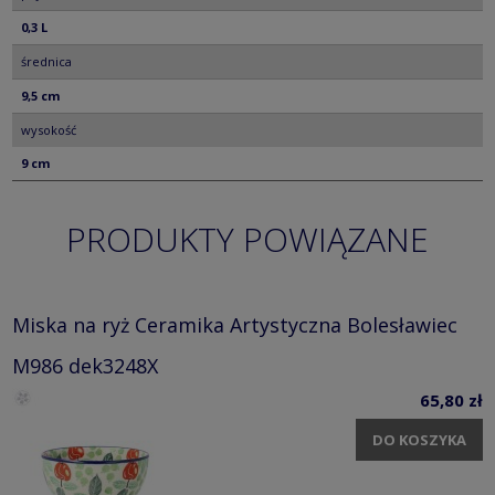
0,3 L
średnica
9,5 cm
wysokość
9 cm
PRODUKTY POWIĄZANE
Miska na ryż Ceramika Artystyczna Bolesławiec
M986 dek3248X
65,80 zł
DO KOSZYKA