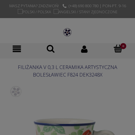
MASZ PYTANIA? ZADZWOŃ!
(+48) 690 800 780 | PON-PT. 9-16
FILIŻANKA V 0,3 L CERAMIKA ARTYSTYCZNA
BOLESŁAWIEC F824 DEK3248X