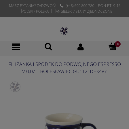
MASZ PYTANIA? ZADZWOŃ!
(+48) 690 800 780 | PON-PT. 9-16
FILIŻANKA I SPODEK DO PODWÓJNEGO ESPRESSO
V 0,07 L BOLESŁAWIEC GU1121DEK487