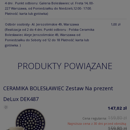
4 dni . Punkt odbioru: Galeria Bolesławiec ul. Freta 14, 00-
227 Warszawa, od Poniedziałku do Niedzieli,12:00- 17:00.
Płatność: karta lub gotówka)
Odbiór osobisty- Al. Jerozolimskie 49, Warszawa
1,00 zł
(Realizacja od 2 do 4 dni. Punkt odbioru : Polska Ceramika
Bolesławiec Aleje Jerozolimskie 49, Warszawa od
Poniedziałku do Soboty od 12 do 18 Płatność: karta lub
gotówka. )
PRODUKTY POWIĄZANE
CERAMIKA BOLESŁAWIEC Zestaw Na prezent
DeLux DEK487
147,02 zł
159,80 zł
Cena regularna:
Najniższa cena z 30 dni przed obniżką:
159,80 zł