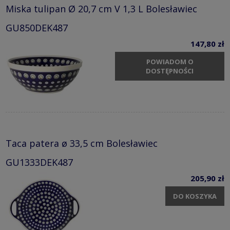
Miska tulipan Ø 20,7 cm V 1,3 L Bolesławiec
GU850DEK487
147,80 zł
POWIADOM O
DOSTĘPNOŚCI
Taca patera ø 33,5 cm Bolesławiec
GU1333DEK487
205,90 zł
DO KOSZYKA