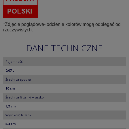
*Zdjęcie poglądowe- odcienie kolorów mogą odbiegać od
rzeczywistych.
DANE TECHNICZNE
Pojemność
0,07 L
Średnica spodka
10 cm
Średnica filiżanki + uszko
8,2 cm
Wysokość filiżanki
5,4 cm