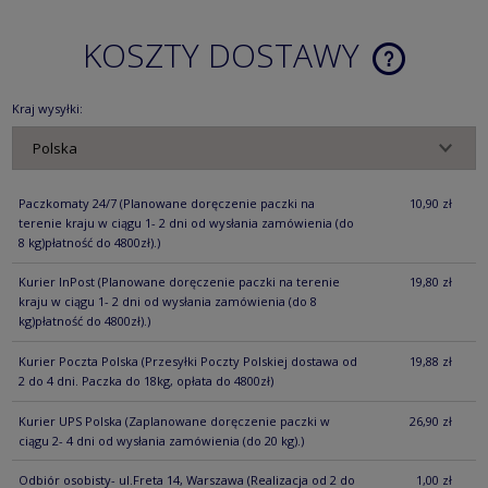
KOSZTY DOSTAWY
CENA NIE ZA
KOSZTÓW PŁ
Kraj wysyłki:
Paczkomaty 24/7
(Planowane doręczenie paczki na
10,90 zł
terenie kraju w ciągu 1- 2 dni od wysłania zamówienia (do
8 kg)płatność do 4800zł).)
Kurier InPost
(Planowane doręczenie paczki na terenie
19,80 zł
kraju w ciągu 1- 2 dni od wysłania zamówienia (do 8
kg)płatność do 4800zł).)
Kurier Poczta Polska
(Przesyłki Poczty Polskiej dostawa od
19,88 zł
2 do 4 dni. Paczka do 18kg, opłata do 4800zł)
Kurier UPS Polska
(Zaplanowane doręczenie paczki w
26,90 zł
ciągu 2- 4 dni od wysłania zamówienia (do 20 kg).)
Odbiór osobisty- ul.Freta 14, Warszawa
(Realizacja od 2 do
1,00 zł