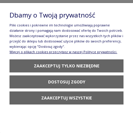
Filiżanka V 0,35 L GU1379DEKDU205
Dbamy o Twoją prywatność
BOLESŁAWIEC
Pliki cookies i pokrewne im technologie umożliwiają poprawne
107,90 zł
działanie strony i pomagają nam dostosować ofertę do Twoich potrzeb.
Możesz zaakceptować wykorzystanie przez nas wszystkich tych plików i
POWIADOM O
przejść do sklepu lub dostosować użycie plików do swoich preferencji,
DOSTĘPNOŚCI
wybierając opcję "Dostosuj zgody".
Więcej o plikach cookies przeczytasz w naszej Polityce prywatności.
ZAAKCEPTUJ TYLKO NIEZBĘDNE
DOSTOSUJ ZGODY
Filiżanka i spodek kwiat lotosu V 0,21 L
GU883DEK42
ZAAKCEPTUJ WSZYSTKIE
99,90 zł
POWIADOM O
DOSTĘPNOŚCI