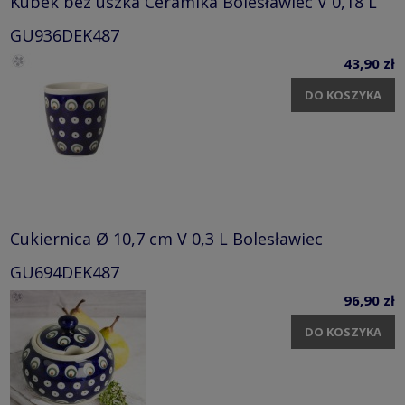
Kubek bez uszka Ceramika Bolesławiec V 0,18 L
GU936DEK487
43,90 zł
DO KOSZYKA
Cukiernica Ø 10,7 cm V 0,3 L Bolesławiec
GU694DEK487
96,90 zł
DO KOSZYKA