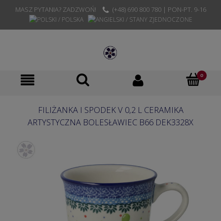
MASZ PYTANIA? ZADZWOŃ!
(+48) 690 800 780 | PON-PT. 9-16
FILIŻANKA I SPODEK V 0,2 L CERAMIKA
ARTYSTYCZNA BOLESŁAWIEC B66 DEK3328X