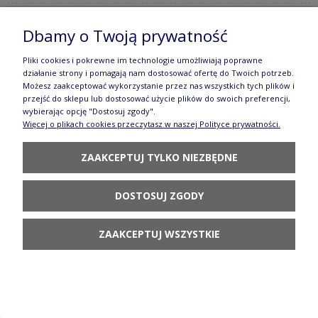
Dbamy o Twoją prywatność
Filiżanka i spodek do kawy V 0,2 L Ceramika
Pliki cookies i pokrewne im technologie umożliwiają poprawne
Artystyczna Bolesławiec F768K dek2510X
działanie strony i pomagają nam dostosować ofertę do Twoich potrzeb.
Możesz zaakceptować wykorzystanie przez nas wszystkich tych plików i
70,70 zł
przejść do sklepu lub dostosować użycie plików do swoich preferencji,
wybierając opcję "Dostosuj zgody".
DO KOSZYKA
Więcej o plikach cookies przeczytasz w naszej Polityce prywatności.
ZAAKCEPTUJ TYLKO NIEZBĘDNE
DOSTOSUJ ZGODY
Filiżanka i spodek do kawy V 0,2 L Ceramika
ZAAKCEPTUJ WSZYSTKIE
Artystyczna Bolesławiec F768K dek2588X
70,70 zł
DO KOSZYKA