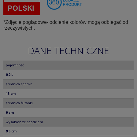
*Zdjęcie poglądowe- odcienie kolorów mogą odbiegać od
rzeczywistych.
DANE TECHNICZNE
pojemność
0,2 L
średnica spodka
15 cm
średnica filiżanki
9 cm
wysokość ze spodkiem
9,5 cm