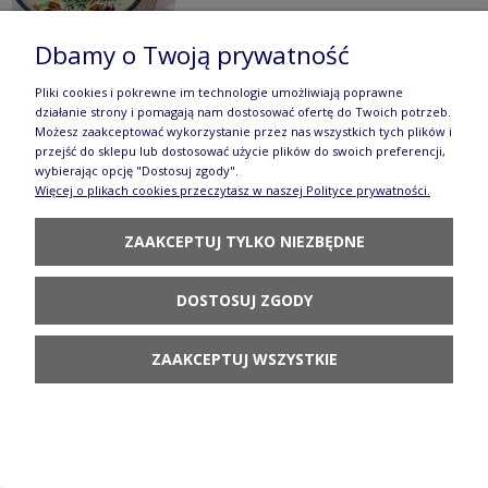
Dbamy o Twoją prywatność
Pliki cookies i pokrewne im technologie umożliwiają poprawne
działanie strony i pomagają nam dostosować ofertę do Twoich potrzeb.
Filiżanka i spodek V 0,2 L Łąka Galia
Możesz zaakceptować wykorzystanie przez nas wszystkich tych plików i
przejść do sklepu lub dostosować użycie plików do swoich preferencji,
136,80 zł
wybierając opcję "Dostosuj zgody".
Więcej o plikach cookies przeczytasz w naszej Polityce prywatności.
DO KOSZYKA
ZAAKCEPTUJ TYLKO NIEZBĘDNE
DOSTOSUJ ZGODY
ZAAKCEPTUJ WSZYSTKIE
Filiżanka i spodek V 0,2 L Jaskier Galia
142,80 zł
DO KOSZYKA