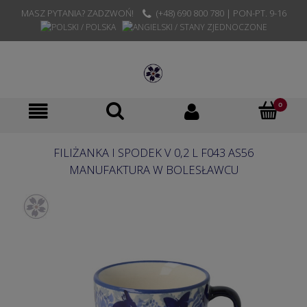
MASZ PYTANIA? ZADZWOŃ!
(+48) 690 800 780 | PON-PT. 9-16
FILIŻANKA I SPODEK V 0,2 L F043 AS56
MANUFAKTURA W BOLESŁAWCU