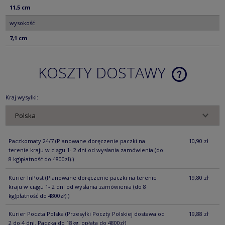
11,5 cm
wysokość
7,1 cm
KOSZTY DOSTAWY
CENA NIE ZA
KOSZTÓW PŁ
Kraj wysyłki:
Paczkomaty 24/7
(Planowane doręczenie paczki na
10,90 zł
terenie kraju w ciągu 1- 2 dni od wysłania zamówienia (do
8 kg)płatność do 4800zł).)
Kurier InPost
(Planowane doręczenie paczki na terenie
19,80 zł
kraju w ciągu 1- 2 dni od wysłania zamówienia (do 8
kg)płatność do 4800zł).)
Kurier Poczta Polska
(Przesyłki Poczty Polskiej dostawa od
19,88 zł
2 do 4 dni. Paczka do 18kg, opłata do 4800zł)