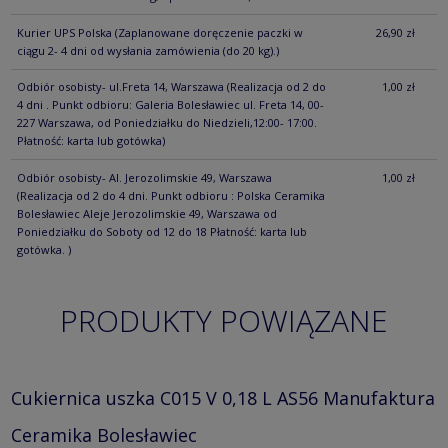
Kurier UPS Polska
(Zaplanowane doręczenie paczki w
26,90 zł
ciągu 2- 4 dni od wysłania zamówienia (do 20 kg).)
Odbiór osobisty- ul.Freta 14, Warszawa
(Realizacja od 2 do
1,00 zł
4 dni . Punkt odbioru: Galeria Bolesławiec ul. Freta 14, 00-
227 Warszawa, od Poniedziałku do Niedzieli,12:00- 17:00.
Płatność: karta lub gotówka)
Odbiór osobisty- Al. Jerozolimskie 49, Warszawa
1,00 zł
(Realizacja od 2 do 4 dni. Punkt odbioru : Polska Ceramika
Bolesławiec Aleje Jerozolimskie 49, Warszawa od
Poniedziałku do Soboty od 12 do 18 Płatność: karta lub
gotówka. )
PRODUKTY POWIĄZANE
Cukiernica uszka C015 V 0,18 L AS56 Manufaktura
Ceramika Bolesławiec