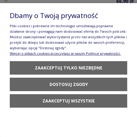
66,90 zł
DO KOSZYKA
Dbamy o Twoją prywatność
Pliki cookies i pokrewne im technologie umożliwiają poprawne
działanie strony i pomagają nam dostosować ofertę do Twoich potrzeb.
Możesz zaakceptować wykorzystanie przez nas wszystkich tych plików i
przejść do sklepu lub dostosować użycie plików do swoich preferencji,
wybierając opcję "Dostosuj zgody".
Więcej o plikach cookies przeczytasz w naszej Polityce prywatności.
Filiżanka Ceramika Bolesławiec V 0,35 L GU1379
ZAAKCEPTUJ TYLKO NIEZBĘDNE
DEK941
66,90 zł
DOSTOSUJ ZGODY
POWIADOM O
DOSTĘPNOŚCI
ZAAKCEPTUJ WSZYSTKIE