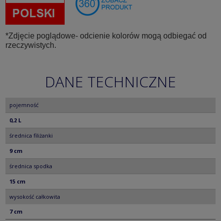
*Zdjęcie poglądowe- odcienie kolorów mogą odbiegać od
rzeczywistych.
DANE TECHNICZNE
pojemność
0,2 L
średnica filiżanki
9 cm
średnica spodka
15 cm
wysokość całkowita
7 cm