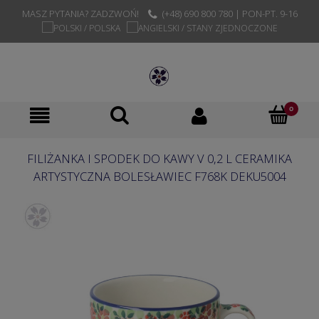
MASZ PYTANIA? ZADZWOŃ!
(+48) 690 800 780 | PON-PT. 9-16
FILIŻANKA I SPODEK DO KAWY V 0,2 L CERAMIKA
ARTYSTYCZNA BOLESŁAWIEC F768K DEKU5004