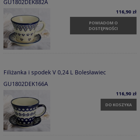
GU1802DEK882A
116,90 zł
POWIADOM O
DOSTĘPNOŚCI
Filiżanka i spodek V 0,24 L Bolesławiec
GU1802DEK166A
116,90 zł
DO KOSZYKA