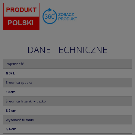
DANE TECHNICZNE
Pojemność
0,07 L
Średnica spodka
10 cm
Średnica filiżanki + uszko
8,2 cm
Wysokość filiżanki
5,4 cm