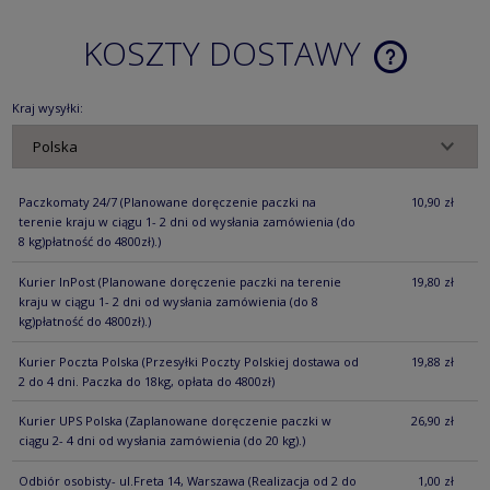
KOSZTY DOSTAWY
CENA NIE ZA
KOSZTÓW PŁ
Kraj wysyłki:
Paczkomaty 24/7
(Planowane doręczenie paczki na
10,90 zł
terenie kraju w ciągu 1- 2 dni od wysłania zamówienia (do
8 kg)płatność do 4800zł).)
Kurier InPost
(Planowane doręczenie paczki na terenie
19,80 zł
kraju w ciągu 1- 2 dni od wysłania zamówienia (do 8
kg)płatność do 4800zł).)
Kurier Poczta Polska
(Przesyłki Poczty Polskiej dostawa od
19,88 zł
2 do 4 dni. Paczka do 18kg, opłata do 4800zł)
Kurier UPS Polska
(Zaplanowane doręczenie paczki w
26,90 zł
ciągu 2- 4 dni od wysłania zamówienia (do 20 kg).)
Odbiór osobisty- ul.Freta 14, Warszawa
(Realizacja od 2 do
1,00 zł