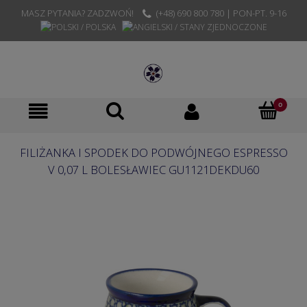
MASZ PYTANIA? ZADZWOŃ!
(+48) 690 800 780 | PON-PT. 9-16
FILIŻANKA I SPODEK DO PODWÓJNEGO ESPRESSO
V 0,07 L BOLESŁAWIEC GU1121DEKDU60