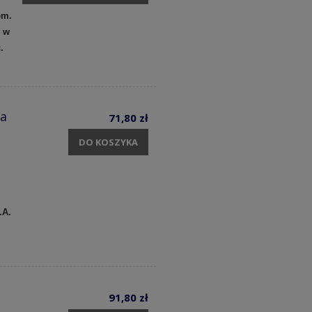
em.
y w
c.
ka
71,80 zł
DO KOSZYKA
.A.
91,80 zł