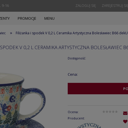
. 9-16
ZALOGUJ SIĘ
ZAREJESTRUJ SI
ZENTY
PROMOCJE
MENU
»
wiec
Filiżanka i spodek V 0,2 L Ceramika Artystyczna Bolesławiec B66 dek
I SPODEK V 0,2 L CERAMIKA ARTYSTYCZNA BOLESŁAWIEC B
Dostępność:
Cena:
P
Ocena:
Producent: