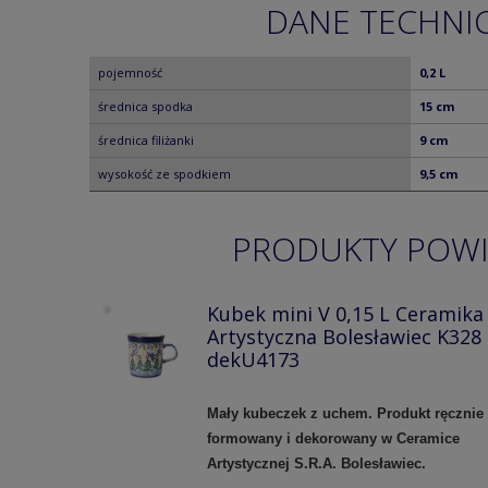
DANE TECHNI
pojemność
0,2 L
średnica spodka
15 cm
średnica filiżanki
9 cm
wysokość ze spodkiem
9,5 cm
PRODUKTY POW
Kubek mini V 0,15 L Ceramika
Artystyczna Bolesławiec K328
dekU4173
Mały kubeczek z uchem.
Produkt ręcznie
formowany i dekorowany w Ceramice
Artystycznej S.R.A. Bolesławiec.