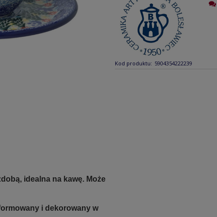
Kod produktu:
5904354222239
zdobą, idealna na kawę. Może
e formowany i dekorowany w