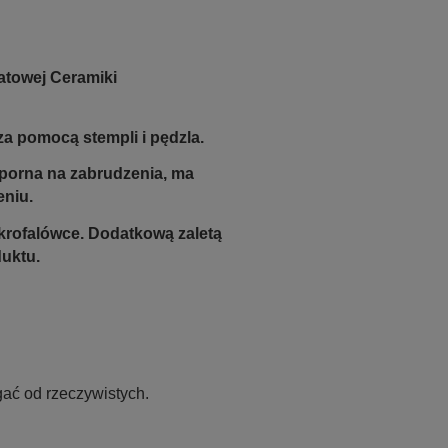
atowej Ceramiki
a pomocą stempli i pędzla.
odporna na zabrudzenia, ma
eniu.
krofalówce. Dodatkową zaletą
duktu.
ać od rzeczywistych.