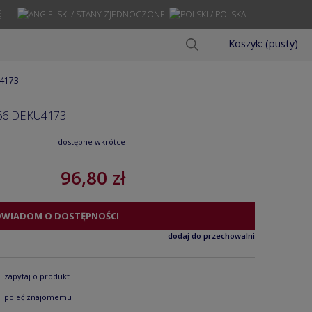
Ę
Koszyk:
(pusty)
U4173
66 DEKU4173
dostępne wkrótce
96,80 zł
OWIADOM O DOSTĘPNOŚCI
dodaj do przechowalni
zapytaj o produkt
poleć znajomemu