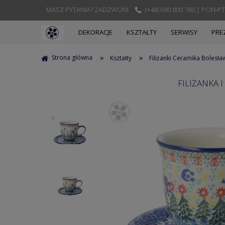
MASZ PYTANIA? ZADZWOŃ!
(+48) 690 800 780 | PON-PT
DEKORACJE
KSZTAŁTY
SERWISY
PRE
»
»
Strona główna
Kształty
Filiżanki Ceramika Bolesła
FILIŻANKA 