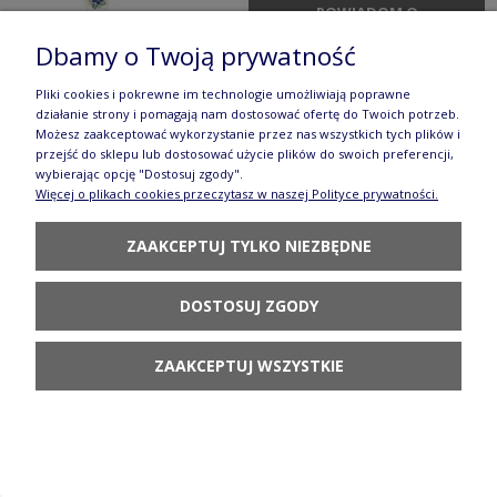
POWIADOM O
DOSTĘPNOŚCI
Dbamy o Twoją prywatność
Pliki cookies i pokrewne im technologie umożliwiają poprawne
działanie strony i pomagają nam dostosować ofertę do Twoich potrzeb.
Możesz zaakceptować wykorzystanie przez nas wszystkich tych plików i
przejść do sklepu lub dostosować użycie plików do swoich preferencji,
wybierając opcję "Dostosuj zgody".
Kubek V 0,3 L Ceramika Artystyczna Bolesławiec
Więcej o plikach cookies przeczytasz w naszej Polityce prywatności.
K236 dek1535X
ZAAKCEPTUJ TYLKO NIEZBĘDNE
51,70 zł
POWIADOM O
DOSTOSUJ ZGODY
DOSTĘPNOŚCI
ZAAKCEPTUJ WSZYSTKIE
Miseczka Ceramika Artystyczna Bolesławiec M604