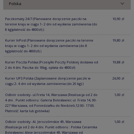
Paczkomaty 24/7
(Planowane doręczenie paczki na
10,90 zł
terenie kraju w ciągu 1- 2 dni od wysłania zamówienia (do
8 kg)płatność do 4800zł).)
Kurier InPost
(Planowane doręczenie paczki na terenie
19,80 zł
kraju w ciągu 1- 2 dni od wysłania zamówienia (do 8
kg)płatność do 4800zł).)
Kurier Poczta Polska
(Przesyłki Poczty Polskiej dostawa od
19,88 zł
2 do 4 dni. Paczka do 18kg, opłata do 4800zł)
Kurier UPS Polska
(Zaplanowane doręczenie paczki w
26,90 zł
ciągu 2- 4 dni od wysłania zamówienia (do 20 kg).)
Odbiór osobisty- ul.Freta 14, Warszawa
(Realizacja od 2 do
1,00 zł
4 dni . Punkt odbioru: Galeria Bolesławiec ul. Freta 14, 00-
227 Warszawa, od Poniedziałku do Niedzieli,12:00- 17:00.
Płatność: karta lub gotówka)
Odbiór osobisty- Al. Jerozolimskie 49, Warszawa
1,00 zł
(Realizacja od 2 do 4 dni. Punkt odbioru : Polska Ceramika
Bolesławiec Aleje Jerozolimskie 49, Warszawa od