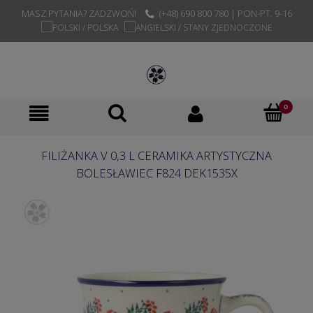
MASZ PYTANIA? ZADZWOŃ!
(+48) 690 800 780 | PON-PT. 9-16
FILIŻANKA V 0,3 L CERAMIKA ARTYSTYCZNA
BOLESŁAWIEC F824 DEK1535X