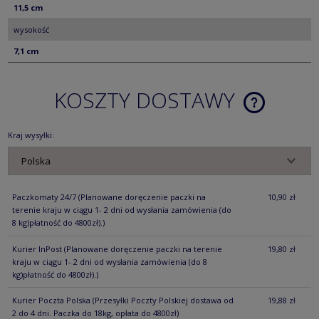
11,5 cm
wysokość
7,1 cm
KOSZTY DOSTAWY
CENA NIE ZA
KOSZTÓW PŁ
Kraj wysyłki:
Paczkomaty 24/7
(Planowane doręczenie paczki na
10,90 zł
terenie kraju w ciągu 1- 2 dni od wysłania zamówienia (do
8 kg)płatność do 4800zł).)
Kurier InPost
(Planowane doręczenie paczki na terenie
19,80 zł
kraju w ciągu 1- 2 dni od wysłania zamówienia (do 8
kg)płatność do 4800zł).)
Kurier Poczta Polska
(Przesyłki Poczty Polskiej dostawa od
19,88 zł
2 do 4 dni. Paczka do 18kg, opłata do 4800zł)