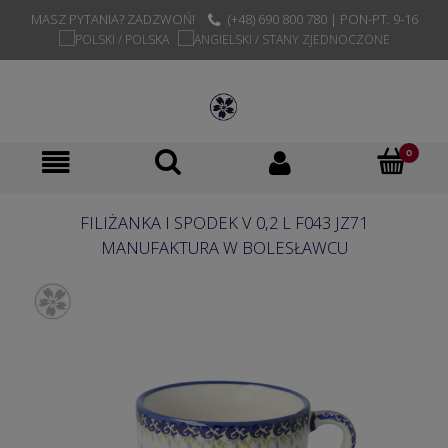
MASZ PYTANIA? ZADZWOŃ!
(+48) 690 800 780 | PON-PT. 9-16
FILIŻANKA I SPODEK V 0,2 L F043 JZ71
MANUFAKTURA W BOLESŁAWCU