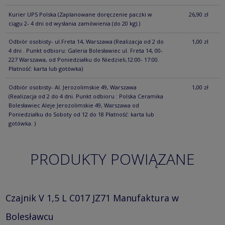
Kurier UPS Polska
(Zaplanowane doręczenie paczki w
26,90 zł
ciągu 2- 4 dni od wysłania zamówienia (do 20 kg).)
Odbiór osobisty- ul.Freta 14, Warszawa
(Realizacja od 2 do
1,00 zł
4 dni . Punkt odbioru: Galeria Bolesławiec ul. Freta 14, 00-
227 Warszawa, od Poniedziałku do Niedzieli,12:00- 17:00.
Płatność: karta lub gotówka)
Odbiór osobisty- Al. Jerozolimskie 49, Warszawa
1,00 zł
(Realizacja od 2 do 4 dni. Punkt odbioru : Polska Ceramika
Bolesławiec Aleje Jerozolimskie 49, Warszawa od
Poniedziałku do Soboty od 12 do 18 Płatność: karta lub
gotówka. )
PRODUKTY POWIĄZANE
Czajnik V 1,5 L C017 JZ71 Manufaktura w
Bolesławcu