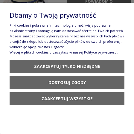
POWIADOM O
DOSTĘPNOŚCI
Dbamy o Twoją prywatność
Pliki cookies i pokrewne im technologie umożliwiają poprawne
działanie strony i pomagają nam dostosować ofertę do Twoich potrzeb.
Możesz zaakceptować wykorzystanie przez nas wszystkich tych plików i
przejść do sklepu lub dostosować użycie plików do swoich preferencji,
wybierając opcję "Dostosuj zgody".
Filiżanka Ceramika Bolesławiec V 0,35 L GU1379
Więcej o plikach cookies przeczytasz w naszej Polityce prywatności.
DEK1149
ZAAKCEPTUJ TYLKO NIEZBĘDNE
66,90 zł
DO KOSZYKA
DOSTOSUJ ZGODY
ZAAKCEPTUJ WSZYSTKIE
Filiżanka i spodek krokus V 0,22 L Bolesławiec