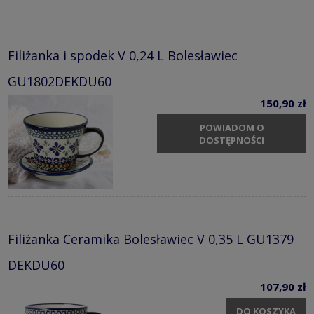
Filiżanka i spodek V 0,24 L Bolesławiec
GU1802DEKDU60
150,90 zł
POWIADOM O
DOSTĘPNOŚCI
Filiżanka Ceramika Bolesławiec V 0,35 L GU1379
DEKDU60
107,90 zł
DO KOSZYKA