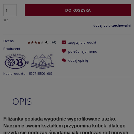
DO KOSZYKA
szt.
dodaj do przechowalni
Ocena:
zapytaj o produkt
Producent:
poleć znajomemu
dodaj opinię
Kod produktu:
5907155001669
OPIS
Filiżanka posiada wygodnie wyprofilowane uszko.
Naczynie swoim kształtem przypomina kubek, dlatego
przyda się podczas śniadania jak i podczas rodzinnych