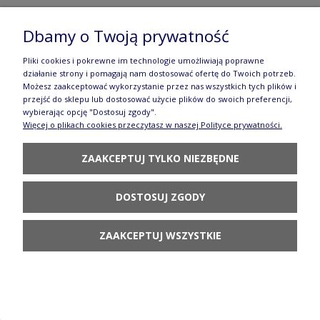
Dbamy o Twoją prywatność
Pliki cookies i pokrewne im technologie umożliwiają poprawne
Maselnica kostka masła Bolesławiec
działanie strony i pomagają nam dostosować ofertę do Twoich potrzeb.
Możesz zaakceptować wykorzystanie przez nas wszystkich tych plików i
GU1394DEK111
przejść do sklepu lub dostosować użycie plików do swoich preferencji,
136,90 zł
wybierając opcję "Dostosuj zgody".
Więcej o plikach cookies przeczytasz w naszej Polityce prywatności.
POWIADOM O
DOSTĘPNOŚCI
ZAAKCEPTUJ TYLKO NIEZBĘDNE
DOSTOSUJ ZGODY
ZAAKCEPTUJ WSZYSTKIE
Miska ø 11,5 cm V 0,3 L GU1836DEK111
78,90 zł
POWIADOM O
DOSTĘPNOŚCI