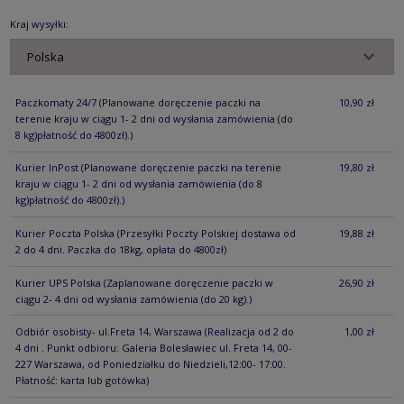
KOSZTÓW PŁ
Kraj wysyłki:
Paczkomaty 24/7
(Planowane doręczenie paczki na
10,90 zł
terenie kraju w ciągu 1- 2 dni od wysłania zamówienia (do
8 kg)płatność do 4800zł).)
Kurier InPost
(Planowane doręczenie paczki na terenie
19,80 zł
kraju w ciągu 1- 2 dni od wysłania zamówienia (do 8
kg)płatność do 4800zł).)
Kurier Poczta Polska
(Przesyłki Poczty Polskiej dostawa od
19,88 zł
2 do 4 dni. Paczka do 18kg, opłata do 4800zł)
Kurier UPS Polska
(Zaplanowane doręczenie paczki w
26,90 zł
ciągu 2- 4 dni od wysłania zamówienia (do 20 kg).)
Odbiór osobisty- ul.Freta 14, Warszawa
(Realizacja od 2 do
1,00 zł
4 dni . Punkt odbioru: Galeria Bolesławiec ul. Freta 14, 00-
227 Warszawa, od Poniedziałku do Niedzieli,12:00- 17:00.
Płatność: karta lub gotówka)