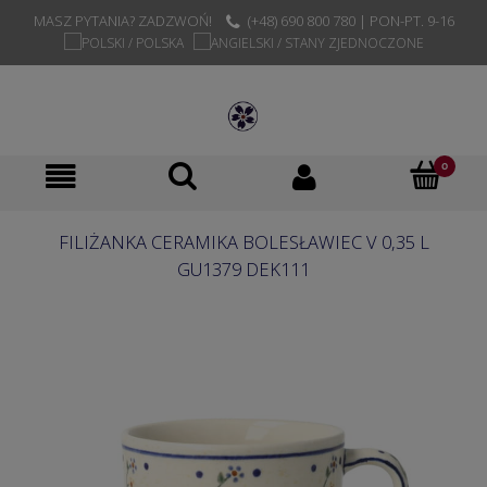
MASZ PYTANIA? ZADZWOŃ!
(+48) 690 800 780 | PON-PT. 9-16
FILIŻANKA CERAMIKA BOLESŁAWIEC V 0,35 L
GU1379 DEK111