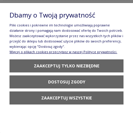
Dbamy o Twoją prywatność
Filiżanka i spodek do podwójnego espresso V
Pliki cookies i pokrewne im technologie umożliwiają poprawne
0,07 L Bolesławiec GU1121DEK149Art
działanie strony i pomagają nam dostosować ofertę do Twoich potrzeb.
Możesz zaakceptować wykorzystanie przez nas wszystkich tych plików i
197,90 zł
przejść do sklepu lub dostosować użycie plików do swoich preferencji,
wybierając opcję "Dostosuj zgody".
DO KOSZYKA
Więcej o plikach cookies przeczytasz w naszej Polityce prywatności.
ZAAKCEPTUJ TYLKO NIEZBĘDNE
DOSTOSUJ ZGODY
ZAAKCEPTUJ WSZYSTKIE
Filiżanka i spodek do podwójnego espresso V
0,07 L Bolesławiec GU1121DEK166A
117,90 zł
POWIADOM O