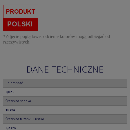
*Zdjęcie poglądowe- odcienie kolorów mogą odbiegać od
rzeczywistych.
DANE TECHNICZNE
Pojemność
0,07 L
Średnica spodka
10 cm
Średnica filiżanki + uszko
8,2 cm