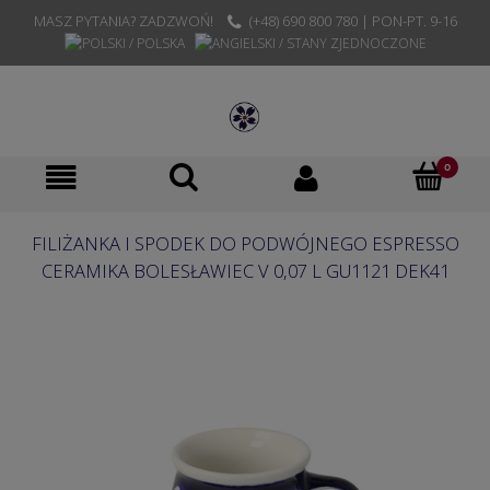
MASZ PYTANIA? ZADZWOŃ!
(+48) 690 800 780 | PON-PT. 9-16
FILIŻANKA I SPODEK DO PODWÓJNEGO ESPRESSO
CERAMIKA BOLESŁAWIEC V 0,07 L GU1121 DEK41