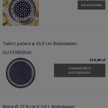
DO KOSZYKA
Talerz patera ø 33,0 cm Bolesławiec
GU1378DEK41
216,90 zł
POWIADOM O
DOSTĘPNOŚCI
Waza Ø 27,9 cm V 3,0 L Bolesławiec