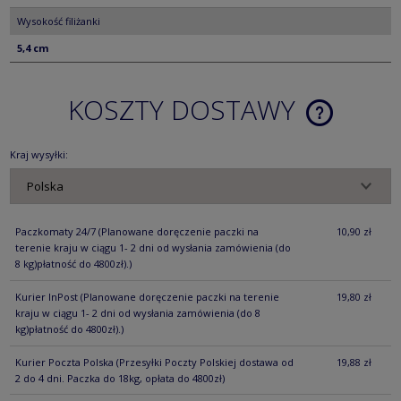
Wysokość filiżanki
5,4 cm
KOSZTY DOSTAWY
CENA NIE ZA
KOSZTÓW PŁ
Kraj wysyłki:
Paczkomaty 24/7
(Planowane doręczenie paczki na
10,90 zł
terenie kraju w ciągu 1- 2 dni od wysłania zamówienia (do
8 kg)płatność do 4800zł).)
Kurier InPost
(Planowane doręczenie paczki na terenie
19,80 zł
kraju w ciągu 1- 2 dni od wysłania zamówienia (do 8
kg)płatność do 4800zł).)
Kurier Poczta Polska
(Przesyłki Poczty Polskiej dostawa od
19,88 zł
2 do 4 dni. Paczka do 18kg, opłata do 4800zł)