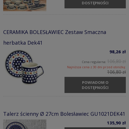
DOSTĘPNOŚCI
CERAMIKA BOLESŁAWIEC Zestaw Smaczna
herbatka Dek41
98,26 zł
106,80 zł
Cena regularna:
Najniższa cena z 30 dni przed obniżką:
106,80 zł
POWIADOM O
DOSTĘPNOŚCI
Talerz ścienny Ø 27cm Bolesławiec GU1021DEK41
135,90 zł