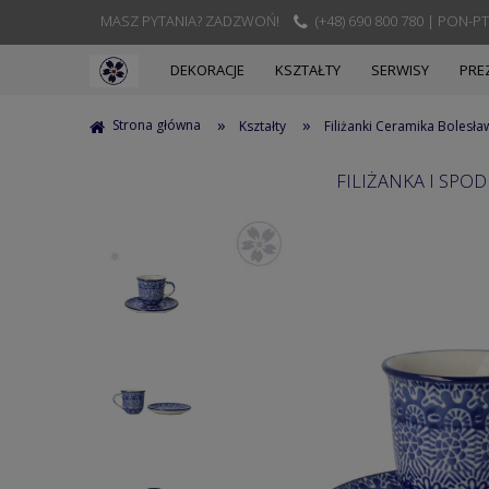
MASZ PYTANIA? ZADZWOŃ!
(+48) 690 800 780 | PON-PT
DEKORACJE
KSZTAŁTY
SERWISY
PRE
»
»
Strona główna
Kształty
Filiżanki Ceramika Bolesła
FILIŻANKA I SPO