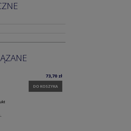
CZNE
IĄZANE
73,70 zł
DO KOSZYKA
ukt
c.