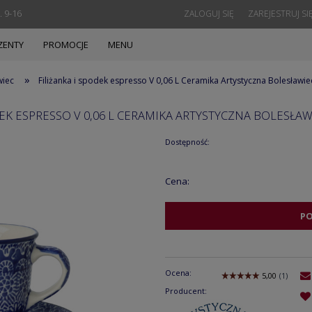
. 9-16
ZALOGUJ SIĘ
ZAREJESTRUJ SI
ZENTY
PROMOCJE
MENU
»
wiec
Filiżanka i spodek espresso V 0,06 L Ceramika Artystyczna Bolesław
DEK ESPRESSO V 0,06 L CERAMIKA ARTYSTYCZNA BOLESŁAW
Dostępność:
Cena:
P
Ocena:
Producent: