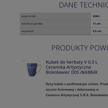
DANE TECHNI
pojemność
0,06 L
średnica spodka
11 cm
wysokość
5,5 cm
PRODUKTY POW
Kubek do herbaty V 0,3 L
Ceramika Artystyczna
Bolesławiec D05 dek884X
Duży kubek z profilowanym uchem.
Prod
ręcznie formowany i dekorowany w
Ceramice Artystycznej S.R.A. Bolesławie