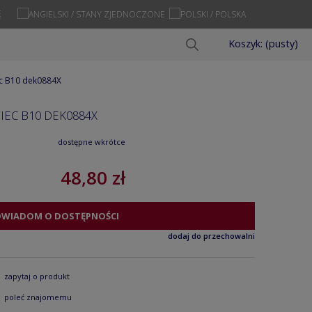
Ę
Koszyk:
(pusty)
iec B10 dek0884X
IEC B10 DEK0884X
dostępne wkrótce
48,80 zł
OWIADOM O DOSTĘPNOŚCI
dodaj do przechowalni
zapytaj o produkt
poleć znajomemu