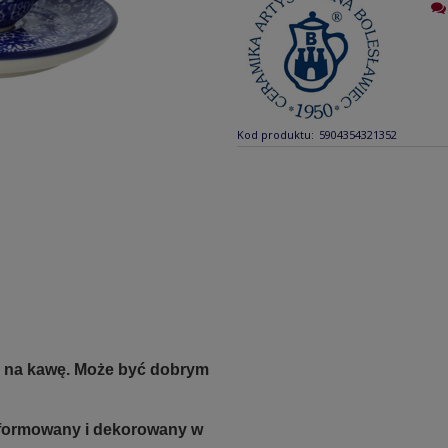
Kod produktu:
5904354321352
na na kawę. Może być dobrym
e formowany i dekorowany w