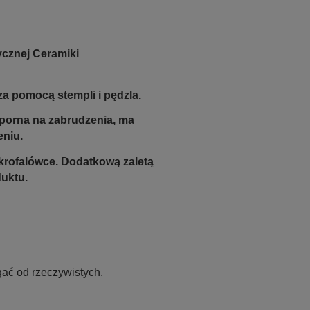
ycznej Ceramiki
a pomocą stempli i pędzla.
odporna na zabrudzenia, ma
eniu.
krofalówce. Dodatkową zaletą
duktu.
ać od rzeczywistych.