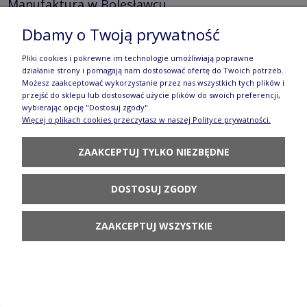
Manufaktura w Bolesławcu
92,90 zł
Dbamy o Twoją prywatność
DO KOSZYKA
Pliki cookies i pokrewne im technologie umożliwiają poprawne
działanie strony i pomagają nam dostosować ofertę do Twoich potrzeb.
Możesz zaakceptować wykorzystanie przez nas wszystkich tych plików i
przejść do sklepu lub dostosować użycie plików do swoich preferencji,
wybierając opcję "Dostosuj zgody".
Więcej o plikach cookies przeczytasz w naszej Polityce prywatności.
ZAAKCEPTUJ TYLKO NIEZBĘDNE
Filiżanka i spodek V 0,2 L F043 GM13
Manufaktura w Bolesławcu
DOSTOSUJ ZGODY
92,90 zł
ZAAKCEPTUJ WSZYSTKIE
DO KOSZYKA