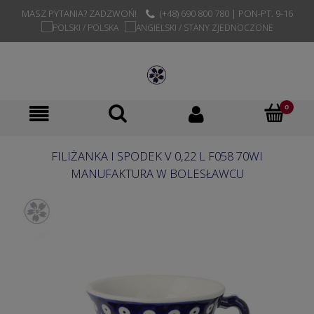
MASZ PYTANIA? ZADZWOŃ!
(+48) 690 800 780 | PON-PT. 9-16
FILIŻANKA I SPODEK V 0,22 L F058 70WI
MANUFAKTURA W BOLESŁAWCU