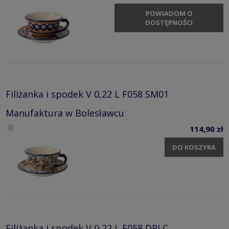
POWIADOM O
DOSTĘPNOŚCI
Filiżanka i spodek V 0,22 L F058 SM01
Manufaktura w Bolesławcu
114,90 zł
DO KOSZYKA
Filiżanka i spodek V 0,22 L F058 DPLC