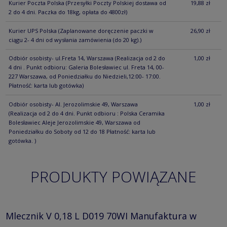
Kurier Poczta Polska
(Przesyłki Poczty Polskiej dostawa od
19,88 zł
2 do 4 dni. Paczka do 18kg, opłata do 4800zł)
Kurier UPS Polska
(Zaplanowane doręczenie paczki w
26,90 zł
ciągu 2- 4 dni od wysłania zamówienia (do 20 kg).)
Odbiór osobisty- ul.Freta 14, Warszawa
(Realizacja od 2 do
1,00 zł
4 dni . Punkt odbioru: Galeria Bolesławiec ul. Freta 14, 00-
227 Warszawa, od Poniedziałku do Niedzieli,12:00- 17:00.
Płatność: karta lub gotówka)
Odbiór osobisty- Al. Jerozolimskie 49, Warszawa
1,00 zł
(Realizacja od 2 do 4 dni. Punkt odbioru : Polska Ceramika
Bolesławiec Aleje Jerozolimskie 49, Warszawa od
Poniedziałku do Soboty od 12 do 18 Płatność: karta lub
gotówka. )
PRODUKTY POWIĄZANE
Mlecznik V 0,18 L D019 70WI Manufaktura w