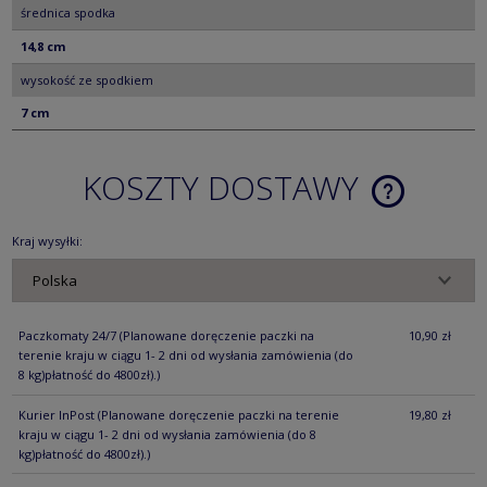
średnica spodka
14,8 cm
wysokość ze spodkiem
7 cm
KOSZTY DOSTAWY
CENA NIE ZA
KOSZTÓW PŁ
Kraj wysyłki:
Paczkomaty 24/7
(Planowane doręczenie paczki na
10,90 zł
terenie kraju w ciągu 1- 2 dni od wysłania zamówienia (do
8 kg)płatność do 4800zł).)
Kurier InPost
(Planowane doręczenie paczki na terenie
19,80 zł
kraju w ciągu 1- 2 dni od wysłania zamówienia (do 8
kg)płatność do 4800zł).)