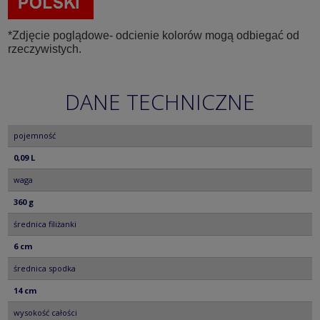
*Zdjęcie poglądowe- odcienie kolorów mogą odbiegać od
rzeczywistych.
DANE TECHNICZNE
pojemność
0,09 L
waga
360 g
średnica filiżanki
6 cm
średnica spodka
14 cm
wysokość całości