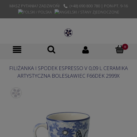
MASZ PYTANIA? ZADZWOŃ!
(+48) 690 800 780 | PON-PT. 9-16
FILIŻANKA I SPODEK ESPRESSO V 0,09 L CERAMIKA
ARTYSTYCZNA BOLESŁAWIEC F66DEK 2999X