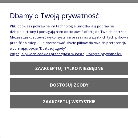
Kubek duży V 0,65 L Ceramika Artystyczna
Dbamy o Twoją prywatność
Bolesławiec D60 XL dek2999X
Pliki cookies i pokrewne im technologie umożliwiają poprawne
84,80 zł
działanie strony i pomagają nam dostosować ofertę do Twoich potrzeb.
Możesz zaakceptować wykorzystanie przez nas wszystkich tych plików i
POWIADOM O
przejść do sklepu lub dostosować użycie plików do swoich preferencji,
DOSTĘPNOŚCI
wybierając opcję "Dostosuj zgody".
Więcej o plikach cookies przeczytasz w naszej Polityce prywatności.
ZAAKCEPTUJ TYLKO NIEZBĘDNE
DOSTOSUJ ZGODY
Półmisek ryba Ceramika Artystyczna Bolesławiec
E19 dek2999X
ZAAKCEPTUJ WSZYSTKIE
107,80 zł
DO KOSZYKA