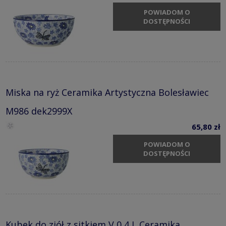
POWIADOM O
DOSTĘPNOŚCI
Miska na ryż Ceramika Artystyczna Bolesławiec
M986 dek2999X
65,80 zł
POWIADOM O
DOSTĘPNOŚCI
Kubek do ziół z sitkiem V 0,4 L Ceramika