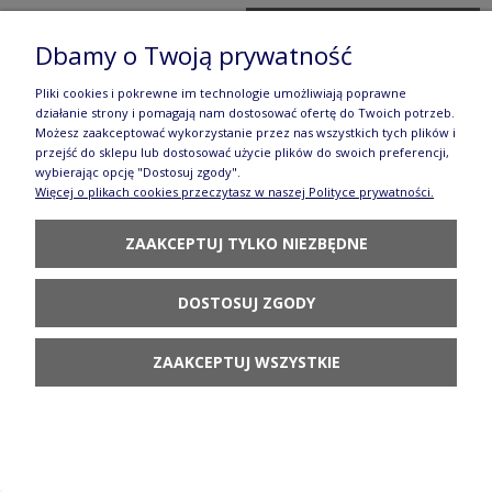
POWIADOM O
Dbamy o Twoją prywatność
DOSTĘPNOŚCI
Pliki cookies i pokrewne im technologie umożliwiają poprawne
działanie strony i pomagają nam dostosować ofertę do Twoich potrzeb.
Możesz zaakceptować wykorzystanie przez nas wszystkich tych plików i
przejść do sklepu lub dostosować użycie plików do swoich preferencji,
wybierając opcję "Dostosuj zgody".
Więcej o plikach cookies przeczytasz w naszej Polityce prywatności.
Kubek do ziół z sitkiem V 0,4 L Ceramika
Artystyczna Bolesławiec C47 dek1535X
ZAAKCEPTUJ TYLKO NIEZBĘDNE
103,70 zł
DOSTOSUJ ZGODY
DO KOSZYKA
ZAAKCEPTUJ WSZYSTKIE
Filiżanka i spodek V 0,2 L Ceramika Artystyczna