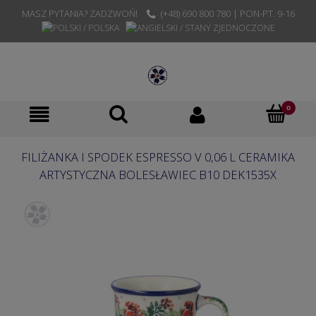
MASZ PYTANIA? ZADZWOŃ!
(+48) 690 800 780 | PON-PT. 9-16
FILIŻANKA I SPODEK ESPRESSO V 0,06 L CERAMIKA
ARTYSTYCZNA BOLESŁAWIEC B10 DEK1535X