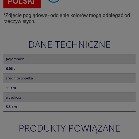
*Zdjęcie poglądowe- odcienie kolorów mogą odbiegać od
rzeczywistych.
DANE TECHNICZNE
pojemność
0,06 L
średnica spodka
11 cm
wysokość
5,5 cm
PRODUKTY POWIĄZANE