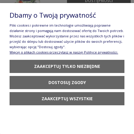
DOSTĘPNOŚCI
Dbamy o Twoją prywatność
Pliki cookies i pokrewne im technologie umożliwiają poprawne
działanie strony i pomagają nam dostosować ofertę do Twoich potrzeb.
Możesz zaakceptować wykorzystanie przez nas wszystkich tych plików i
Filiżanka i spodek do kawy V 0,2 L Ceramika
przejść do sklepu lub dostosować użycie plików do swoich preferencji,
wybierając opcję "Dostosuj zgody".
Więcej o plikach cookies przeczytasz w naszej Polityce prywatności.
Artystyczna Bolesławiec F768K dek3328X
73,70 zł
ZAAKCEPTUJ TYLKO NIEZBĘDNE
DO KOSZYKA
DOSTOSUJ ZGODY
ZAAKCEPTUJ WSZYSTKIE
Filiżanka i spodek do kawy V 0,2 L Ceramika
Artystyczna Bolesławiec F768K dek70AX