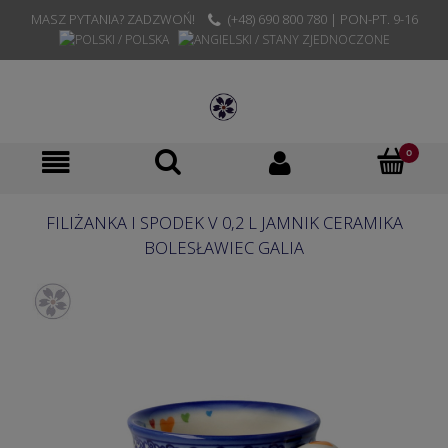
MASZ PYTANIA? ZADZWOŃ!
(+48) 690 800 780 | PON-PT. 9-16
FILIŻANKA I SPODEK V 0,2 L JAMNIK CERAMIKA
BOLESŁAWIEC GALIA