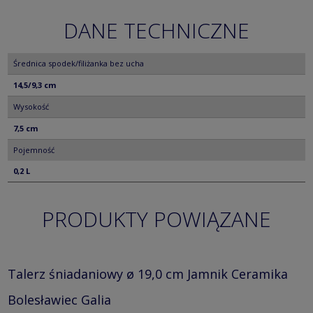
DANE TECHNICZNE
Średnica spodek/filiżanka bez ucha
14,5/9,3 cm
Wysokość
7,5 cm
Pojemność
0,2 L
PRODUKTY POWIĄZANE
Talerz śniadaniowy ø 19,0 cm Jamnik Ceramika
Bolesławiec Galia