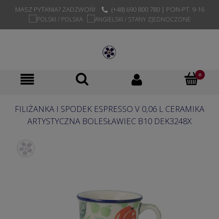
MASZ PYTANIA? ZADZWOŃ!
(+48) 690 800 780 | PON-PT. 9-16
FILIŻANKA I SPODEK ESPRESSO V 0,06 L CERAMIKA
ARTYSTYCZNA BOLESŁAWIEC B10 DEK3248X