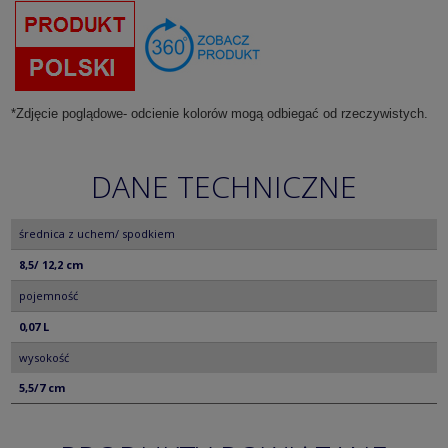
*Zdjęcie poglądowe- odcienie kolorów mogą odbiegać od rzeczywistych.
DANE TECHNICZNE
średnica z uchem/ spodkiem
8,5/ 12,2 cm
pojemność
0,07 L
wysokość
5,5/7 cm