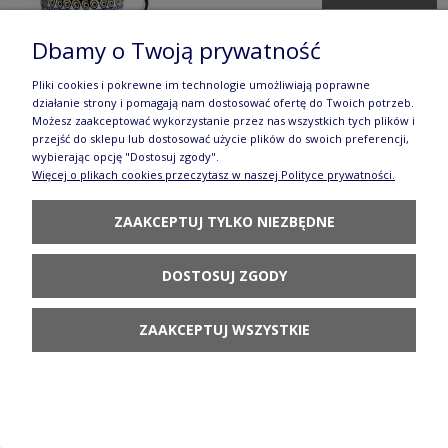
Dbamy o Twoją prywatność
Pliki cookies i pokrewne im technologie umożliwiają poprawne
działanie strony i pomagają nam dostosować ofertę do Twoich potrzeb.
Możesz zaakceptować wykorzystanie przez nas wszystkich tych plików i
przejść do sklepu lub dostosować użycie plików do swoich preferencji,
Filiżanka Ceramika Bolesławiec V 0,35 L GU1379
wybierając opcję "Dostosuj zgody".
Więcej o plikach cookies przeczytasz w naszej Polityce prywatności.
DEK882A
81,90 zł
ZAAKCEPTUJ TYLKO NIEZBĘDNE
DO KOSZYKA
DOSTOSUJ ZGODY
ZAAKCEPTUJ WSZYSTKIE
Filiżanka i spodek V 0,24 L Bolesławiec
GU1802DEK882A