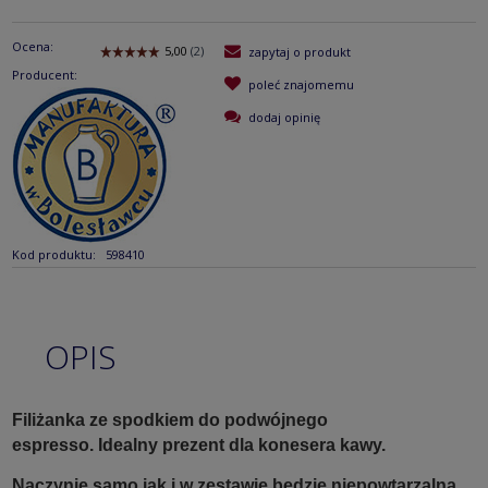
Ocena:
zapytaj o produkt
Producent:
poleć znajomemu
dodaj opinię
Kod produktu:
598410
OPIS
Filiżanka ze spodkiem do podwójnego
espresso.
Idealny prezent dla konesera kawy.
Naczynie samo jak i w zestawie będzie niepowtarzalną