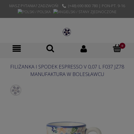
MASZ PYTANIA? ZADZWOŃ!
(+48) 690 800 780 | PON-PT. 9-16
FILIŻANKA I SPODEK ESPRESSO V 0,07 L F037 JZ78
MANUFAKTURA W BOLESŁAWCU