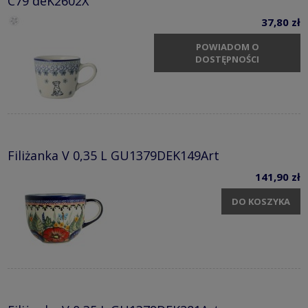
C79 deK2602X
37,80 zł
POWIADOM O
DOSTĘPNOŚCI
Filiżanka V 0,35 L GU1379DEK149Art
141,90 zł
DO KOSZYKA