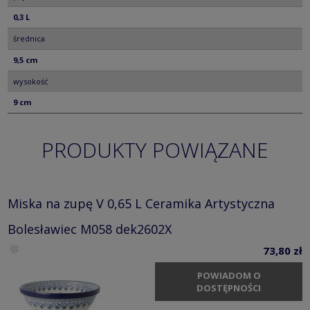
0,3 L
średnica
9,5 cm
wysokość
9 cm
PRODUKTY POWIĄZANE
Miska na zupę V 0,65 L Ceramika Artystyczna
Bolesławiec M058 dek2602X
73,80 zł
POWIADOM O
DOSTĘPNOŚCI