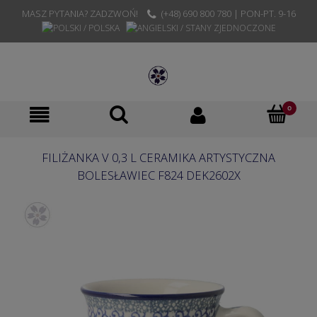
MASZ PYTANIA? ZADZWOŃ!
(+48) 690 800 780 | PON-PT. 9-16
FILIŻANKA V 0,3 L CERAMIKA ARTYSTYCZNA
BOLESŁAWIEC F824 DEK2602X