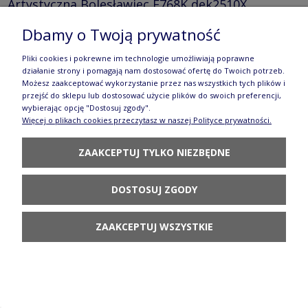
Artystyczna Bolesławiec F768K dek2510X
70,70 zł
Dbamy o Twoją prywatność
DO KOSZYKA
Pliki cookies i pokrewne im technologie umożliwiają poprawne
działanie strony i pomagają nam dostosować ofertę do Twoich potrzeb.
Możesz zaakceptować wykorzystanie przez nas wszystkich tych plików i
przejść do sklepu lub dostosować użycie plików do swoich preferencji,
wybierając opcję "Dostosuj zgody".
Więcej o plikach cookies przeczytasz w naszej Polityce prywatności.
ZAAKCEPTUJ TYLKO NIEZBĘDNE
Filiżanka i spodek do kawy V 0,2 L Ceramika
Artystyczna Bolesławiec F768K dek2588X
DOSTOSUJ ZGODY
70,70 zł
ZAAKCEPTUJ WSZYSTKIE
DO KOSZYKA