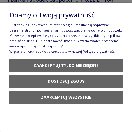
DPML Manufaktura w Bolesławcu
Dbamy o Twoją prywatność
92,90 zł
Pliki cookies i pokrewne im technologie umożliwiają poprawne
POWIADOM O
działanie strony i pomagają nam dostosować ofertę do Twoich potrzeb.
DOSTĘPNOŚCI
Możesz zaakceptować wykorzystanie przez nas wszystkich tych plików i
przejść do sklepu lub dostosować użycie plików do swoich preferencji,
wybierając opcję "Dostosuj zgody".
Więcej o plikach cookies przeczytasz w naszej Polityce prywatności.
ZAAKCEPTUJ TYLKO NIEZBĘDNE
Filiżanka i spodek cappuccino V 0,22 L F104 DPLC
DOSTOSUJ ZGODY
Manufaktura w Bolesławcu
143,90 zł
ZAAKCEPTUJ WSZYSTKIE
DO KOSZYKA