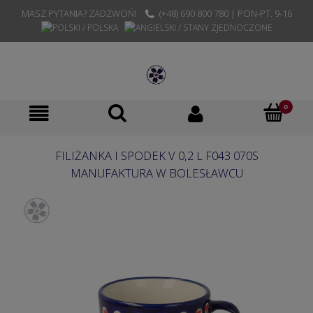
MASZ PYTANIA? ZADZWOŃ!
(+48) 690 800 780 | PON-PT. 9-16
FILIŻANKA I SPODEK V 0,2 L F043 070S
MANUFAKTURA W BOLESŁAWCU