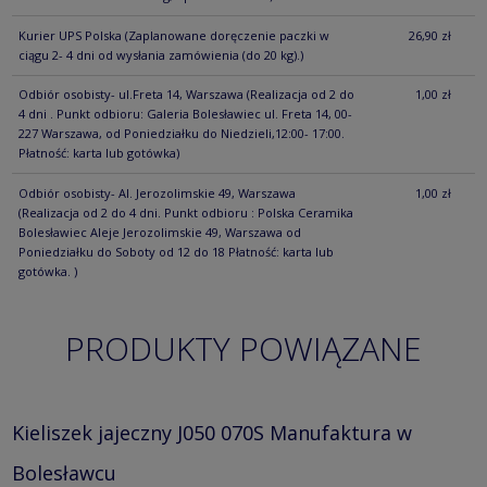
Kurier UPS Polska
(Zaplanowane doręczenie paczki w
26,90 zł
ciągu 2- 4 dni od wysłania zamówienia (do 20 kg).)
Odbiór osobisty- ul.Freta 14, Warszawa
(Realizacja od 2 do
1,00 zł
4 dni . Punkt odbioru: Galeria Bolesławiec ul. Freta 14, 00-
227 Warszawa, od Poniedziałku do Niedzieli,12:00- 17:00.
Płatność: karta lub gotówka)
Odbiór osobisty- Al. Jerozolimskie 49, Warszawa
1,00 zł
(Realizacja od 2 do 4 dni. Punkt odbioru : Polska Ceramika
Bolesławiec Aleje Jerozolimskie 49, Warszawa od
Poniedziałku do Soboty od 12 do 18 Płatność: karta lub
gotówka. )
PRODUKTY POWIĄZANE
Kieliszek jajeczny J050 070S Manufaktura w
Bolesławcu