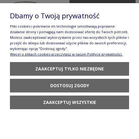
POWIADOM O
DOSTĘPNOŚCI
Dbamy o Twoją prywatność
Pliki cookies i pokrewne im technologie umożliwiają poprawne
działanie strony i pomagają nam dostosować ofertę do Twoich potrzeb.
Możesz zaakceptować wykorzystanie przez nas wszystkich tych plików i
przejść do sklepu lub dostosować użycie plików do swoich preferencji,
wybierając opcję "Dostosuj zgody".
Filiżanka i spodek kwiat lotosu V 0,21 L
Więcej o plikach cookies przeczytasz w naszej Polityce prywatności.
GU883DEK42
ZAAKCEPTUJ TYLKO NIEZBĘDNE
99,90 zł
DOSTOSUJ ZGODY
POWIADOM O
DOSTĘPNOŚCI
ZAAKCEPTUJ WSZYSTKIE