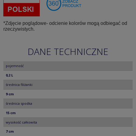
*Zdjęcie poglądowe- odcienie kolorów mogą odbiegać od
rzeczywistych.
DANE TECHNICZNE
pojemność
0,2 L
średnica filiżanki
9 cm
średnica spodka
15 cm
wysokość całkowita
7 cm