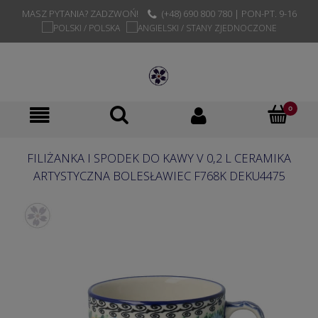
MASZ PYTANIA? ZADZWOŃ!
(+48) 690 800 780 | PON-PT. 9-16
FILIŻANKA I SPODEK DO KAWY V 0,2 L CERAMIKA
ARTYSTYCZNA BOLESŁAWIEC F768K DEKU4475