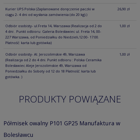
Kurier UPS Polska
(Zaplanowane doręczenie paczki w
26,90 zł
ciągu 2- 4 dni od wysłania zamówienia (do 20 kg).)
Odbiór osobisty- ul.Freta 14, Warszawa
(Realizacja od 2 do
1,00 zł
4 dni . Punkt odbioru: Galeria Bolesławiec ul. Freta 14, 00-
227 Warszawa, od Poniedziałku do Niedzieli,12:00- 17:00.
Płatność: karta lub gotówka)
Odbiór osobisty- Al. Jerozolimskie 49, Warszawa
1,00 zł
(Realizacja od 2 do 4 dni. Punkt odbioru : Polska Ceramika
Bolesławiec Aleje Jerozolimskie 49, Warszawa od
Poniedziałku do Soboty od 12 do 18 Płatność: karta lub
gotówka. )
PRODUKTY POWIĄZANE
Półmisek owalny P101 GP25 Manufaktura w
Bolesławcu