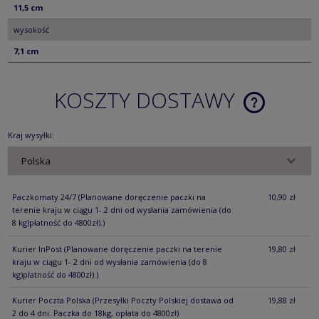
11,5 cm
wysokość
7,1 cm
KOSZTY DOSTAWY
CENA NIE ZA
KOSZTÓW PŁ
Kraj wysyłki:
Paczkomaty 24/7
(Planowane doręczenie paczki na
10,90 zł
terenie kraju w ciągu 1- 2 dni od wysłania zamówienia (do
8 kg)płatność do 4800zł).)
Kurier InPost
(Planowane doręczenie paczki na terenie
19,80 zł
kraju w ciągu 1- 2 dni od wysłania zamówienia (do 8
kg)płatność do 4800zł).)
Kurier Poczta Polska
(Przesyłki Poczty Polskiej dostawa od
19,88 zł
2 do 4 dni. Paczka do 18kg, opłata do 4800zł)