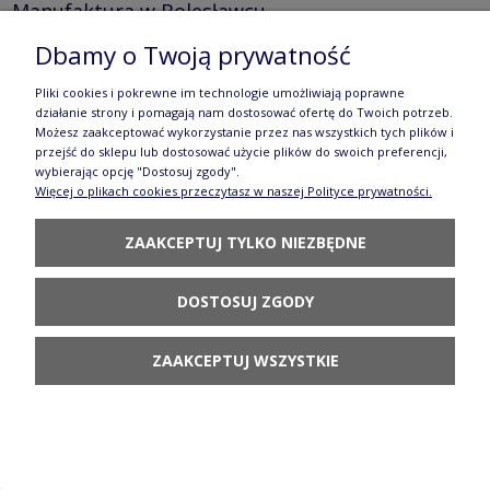
Manufaktura w Bolesławcu
143,90 zł
Dbamy o Twoją prywatność
DO KOSZYKA
Pliki cookies i pokrewne im technologie umożliwiają poprawne
działanie strony i pomagają nam dostosować ofertę do Twoich potrzeb.
Możesz zaakceptować wykorzystanie przez nas wszystkich tych plików i
przejść do sklepu lub dostosować użycie plików do swoich preferencji,
wybierając opcję "Dostosuj zgody".
Więcej o plikach cookies przeczytasz w naszej Polityce prywatności.
ZAAKCEPTUJ TYLKO NIEZBĘDNE
Czajnik V 1,5 L C017 GP25 Manufaktura w
Bolesławcu
DOSTOSUJ ZGODY
294,90 zł
ZAAKCEPTUJ WSZYSTKIE
DO KOSZYKA