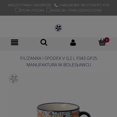
MASZ PYTANIA? ZADZWOŃ!
(+48) 690 800 780 | PON-PT. 9-16
FILIŻANKA I SPODEK V 0,2 L F043 GP25
MANUFAKTURA W BOLESŁAWCU