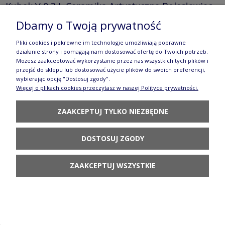
Kubek V 0,3 L Ceramika Artystyczna Bolesławiec
Dbamy o Twoją prywatność
K236 dekU4830
59,80 zł
Pliki cookies i pokrewne im technologie umożliwiają poprawne
działanie strony i pomagają nam dostosować ofertę do Twoich potrzeb.
POWIADOM O
Możesz zaakceptować wykorzystanie przez nas wszystkich tych plików i
DOSTĘPNOŚCI
przejść do sklepu lub dostosować użycie plików do swoich preferencji,
wybierając opcję "Dostosuj zgody".
Więcej o plikach cookies przeczytasz w naszej Polityce prywatności.
ZAAKCEPTUJ TYLKO NIEZBĘDNE
Miska na płatki Ceramika Artystyczna
DOSTOSUJ ZGODY
Bolesławiec C38 dekU4830
ZAAKCEPTUJ WSZYSTKIE
95,80 zł
POWIADOM O
DOSTĘPNOŚCI