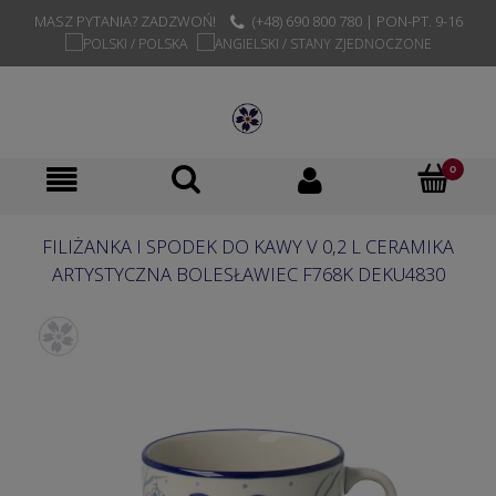
MASZ PYTANIA? ZADZWOŃ!
(+48) 690 800 780 | PON-PT. 9-16
FILIŻANKA I SPODEK DO KAWY V 0,2 L CERAMIKA
ARTYSTYCZNA BOLESŁAWIEC F768K DEKU4830