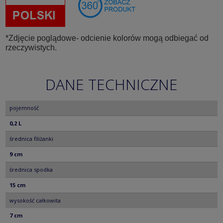
*Zdjęcie poglądowe- odcienie kolorów mogą odbiegać od
rzeczywistych.
DANE TECHNICZNE
pojemność
0,2 L
średnica filiżanki
9 cm
średnica spodka
15 cm
wysokość całkowita
7 cm