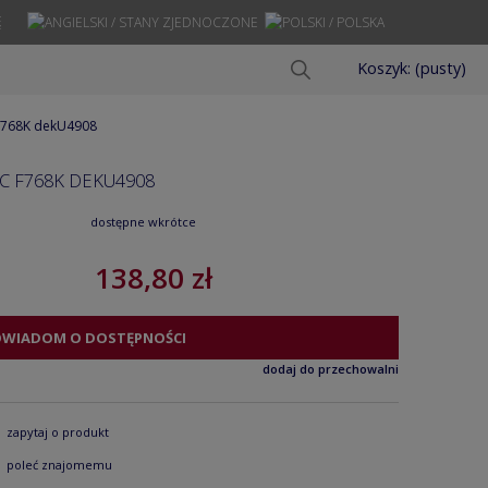
Ę
Koszyk:
(pusty)
c F768K dekU4908
C F768K DEKU4908
dostępne wkrótce
138,80 zł
OWIADOM O DOSTĘPNOŚCI
dodaj do przechowalni
zapytaj o produkt
poleć znajomemu