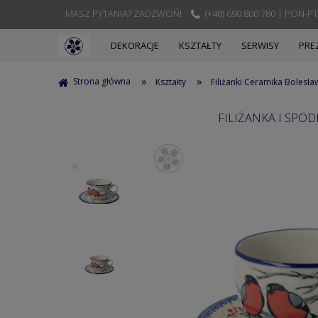
MASZ PYTANIA? ZADZWOŃ!
(+48) 690 800 780 | PON-PT
DEKORACJE
KSZTAŁTY
SERWISY
PRE
»
»
Strona główna
Kształty
Filiżanki Ceramika Bolesła
FILIŻANKA I SPO