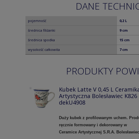
DANE TECHNI
pojemność
0,2 L
średnica filiżanki
9 cm
średnica spodka
15 cm
wysokość całkowita
7 cm
PRODUKTY POW
Kubek Latte V 0,45 L Ceramik
Artystyczna Bolesławiec K826
dekU4908
Duży kubek z profilowanym uchem.
Prod
ręcznie formowany i dekorowany w
Ceramice Artystycznej S.R.A. Bolesławie