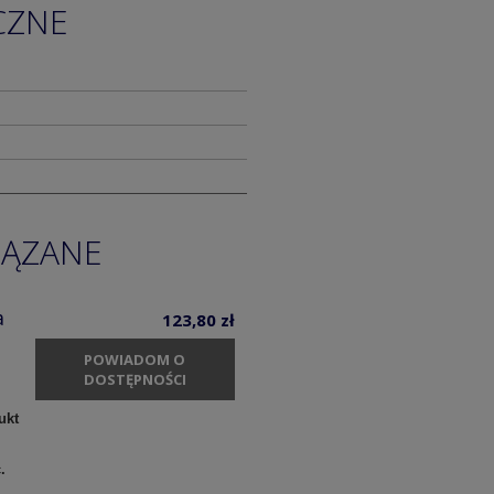
CZNE
IĄZANE
a
123,80 zł
POWIADOM O
DOSTĘPNOŚCI
ukt
c.