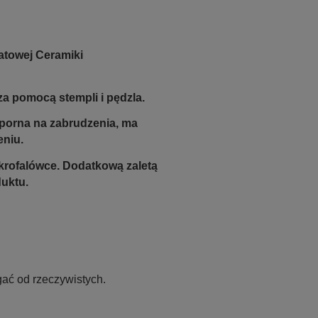
atowej Ceramiki
a pomocą stempli i pędzla.
odporna na zabrudzenia, ma
eniu.
krofalówce. Dodatkową zaletą
duktu.
ać od rzeczywistych.