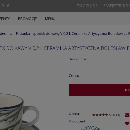
. 9-16
ZALOGUJ SIĘ
ZAREJESTRUJ SI
ZENTY
PROMOCJE
MENU
»
wiec
Filiżanka i spodek do kawy V 0,2 L Ceramika Artystyczna Bolesławie
DEK DO KAWY V 0,2 L CERAMIKA ARTYSTYCZNA BOLESŁAWIE
Dostępność:
Cena:
P
Ocena:
Producent: