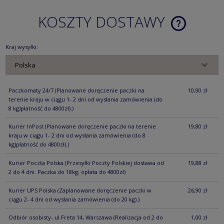
KOSZTY DOSTAWY
CENA NIE ZA
KOSZTÓW PŁ
Kraj wysyłki:
Paczkomaty 24/7
(Planowane doręczenie paczki na
10,90 zł
terenie kraju w ciągu 1- 2 dni od wysłania zamówienia (do
8 kg)płatność do 4800zł).)
Kurier InPost
(Planowane doręczenie paczki na terenie
19,80 zł
kraju w ciągu 1- 2 dni od wysłania zamówienia (do 8
kg)płatność do 4800zł).)
Kurier Poczta Polska
(Przesyłki Poczty Polskiej dostawa od
19,88 zł
2 do 4 dni. Paczka do 18kg, opłata do 4800zł)
Kurier UPS Polska
(Zaplanowane doręczenie paczki w
26,90 zł
ciągu 2- 4 dni od wysłania zamówienia (do 20 kg).)
Odbiór osobisty- ul.Freta 14, Warszawa
(Realizacja od 2 do
1,00 zł