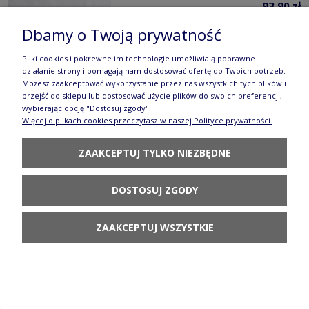
93,90 zł
POWIADOM O
Dbamy o Twoją prywatność
DOSTĘPNOŚCI
Pliki cookies i pokrewne im technologie umożliwiają poprawne
działanie strony i pomagają nam dostosować ofertę do Twoich potrzeb.
Możesz zaakceptować wykorzystanie przez nas wszystkich tych plików i
przejść do sklepu lub dostosować użycie plików do swoich preferencji,
wybierając opcję "Dostosuj zgody".
Więcej o plikach cookies przeczytasz w naszej Polityce prywatności.
Filiżanka Ceramika Bolesławiec V 0,35 L GU1379
ZAAKCEPTUJ TYLKO NIEZBĘDNE
DEK120
66,90 zł
DOSTOSUJ ZGODY
POWIADOM O
DOSTĘPNOŚCI
ZAAKCEPTUJ WSZYSTKIE