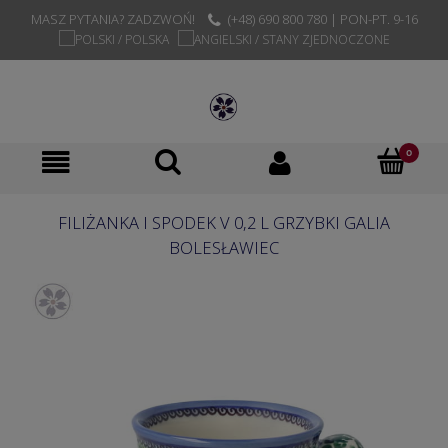
MASZ PYTANIA? ZADZWOŃ!
(+48) 690 800 780 | PON-PT. 9-16
FILIŻANKA I SPODEK V 0,2 L GRZYBKI GALIA
BOLESŁAWIEC