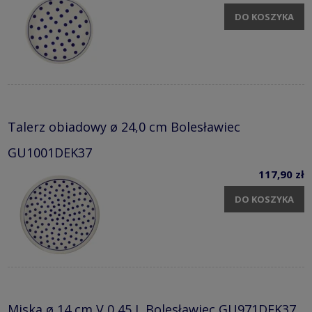
DO KOSZYKA
Talerz obiadowy ø 24,0 cm Bolesławiec
GU1001DEK37
117,90 zł
DO KOSZYKA
Miska ø 14 cm V 0,45 L Bolesławiec GU971DEK37