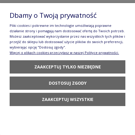
Miska ø 9,6 cm V 0,12 L GU1384DEK37 Ceramika
Dbamy o Twoją prywatność
Bolesławiec
Pliki cookies i pokrewne im technologie umożliwiają poprawne
59,90 zł
działanie strony i pomagają nam dostosować ofertę do Twoich potrzeb.
Możesz zaakceptować wykorzystanie przez nas wszystkich tych plików i
DO KOSZYKA
przejść do sklepu lub dostosować użycie plików do swoich preferencji,
wybierając opcję "Dostosuj zgody".
Więcej o plikach cookies przeczytasz w naszej Polityce prywatności.
ZAAKCEPTUJ TYLKO NIEZBĘDNE
DOSTOSUJ ZGODY
Mlecznik V 0,18 L Bolesławiec GU1355DEK37
67,90 zł
ZAAKCEPTUJ WSZYSTKIE
DO KOSZYKA