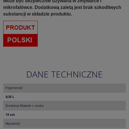
Może być bezpiecznie używana w zmywarce i
mikrofalówce. Dodatkową zaletą jest brak szkodliwych
substancji w składzie produktu.
DANE TECHNICZNE
Pojemność
0,35 L
Średnica filiżanki + uszko
13 cm
Wysokość