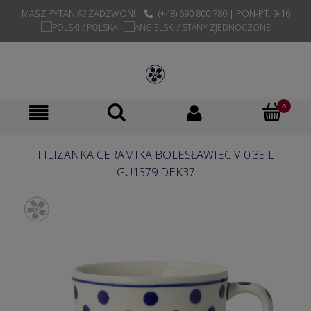
MASZ PYTANIA? ZADZWOŃ!
(+48) 690 800 780 | PON-PT. 9-16
FILIŻANKA CERAMIKA BOLESŁAWIEC V 0,35 L
GU1379 DEK37