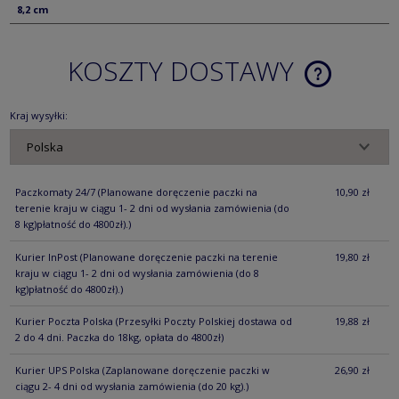
8,2 cm
KOSZTY DOSTAWY
CENA NIE ZA
KOSZTÓW PŁ
Kraj wysyłki:
Paczkomaty 24/7
(Planowane doręczenie paczki na
10,90 zł
terenie kraju w ciągu 1- 2 dni od wysłania zamówienia (do
8 kg)płatność do 4800zł).)
Kurier InPost
(Planowane doręczenie paczki na terenie
19,80 zł
kraju w ciągu 1- 2 dni od wysłania zamówienia (do 8
kg)płatność do 4800zł).)
Kurier Poczta Polska
(Przesyłki Poczty Polskiej dostawa od
19,88 zł
2 do 4 dni. Paczka do 18kg, opłata do 4800zł)
Kurier UPS Polska
(Zaplanowane doręczenie paczki w
26,90 zł
ciągu 2- 4 dni od wysłania zamówienia (do 20 kg).)