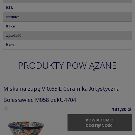
0,3 L
średnica
9,5 cm
wysokość
9 cm
PRODUKTY POWIĄZANE
Miska na zupę V 0,65 L Ceramika Artystyczna
Bolesławiec M058 dekU4704
131,80 zł
POWIADOM O
DOSTĘPNOŚCI