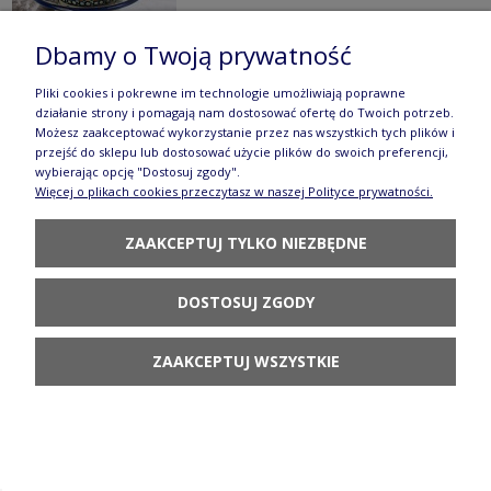
Dbamy o Twoją prywatność
Pliki cookies i pokrewne im technologie umożliwiają poprawne
Filiżanka Ceramika Bolesławiec V 0,35 L GU1379
działanie strony i pomagają nam dostosować ofertę do Twoich potrzeb.
Możesz zaakceptować wykorzystanie przez nas wszystkich tych plików i
DEKDU60
przejść do sklepu lub dostosować użycie plików do swoich preferencji,
wybierając opcję "Dostosuj zgody".
107,90 zł
Więcej o plikach cookies przeczytasz w naszej Polityce prywatności.
DO KOSZYKA
ZAAKCEPTUJ TYLKO NIEZBĘDNE
DOSTOSUJ ZGODY
ZAAKCEPTUJ WSZYSTKIE
Filiżanka Ceramika Bolesławiec V 0,35 L GU1379
DEK37
66,90 zł