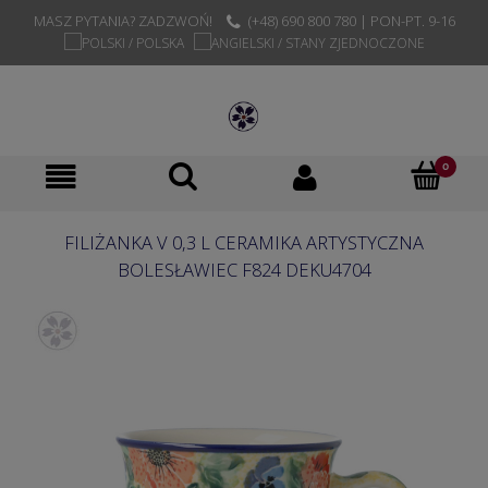
MASZ PYTANIA? ZADZWOŃ!
(+48) 690 800 780 | PON-PT. 9-16
FILIŻANKA V 0,3 L CERAMIKA ARTYSTYCZNA
BOLESŁAWIEC F824 DEKU4704