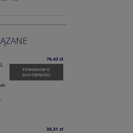
IĄZANE
76,43 zł
XL
POWIADOM O
DOSTĘPNOŚCI
ukt
c.
30,31 zł