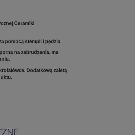
ycznej Ceramiki
a pomocą stempli i pędzla.
odporna na zabrudzenia, ma
eniu.
krofalówce. Dodatkową zaletą
duktu.
CZNE