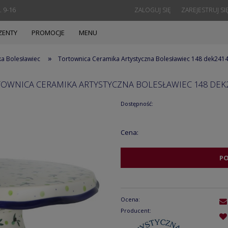
. 9-16
ZALOGUJ SIĘ
ZAREJESTRUJ SI
ZENTY
PROMOCJE
MENU
»
ka Bolesławiec
Tortownica Ceramika Artystyczna Bolesławiec 148 dek241
OWNICA CERAMIKA ARTYSTYCZNA BOLESŁAWIEC 148 DEK
Dostępność:
Cena:
P
Ocena:
Producent: