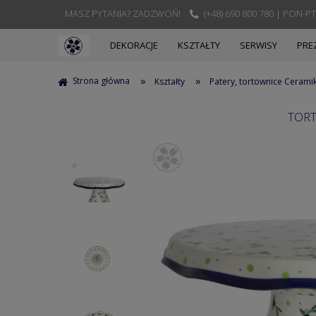
MASZ PYTANIA? ZADZWOŃ!
(+48) 690 800 780 | PON-PT
DEKORACJE
KSZTAŁTY
SERWISY
PRE
»
»
Strona główna
Kształty
Patery, tortownice Cerami
TORT