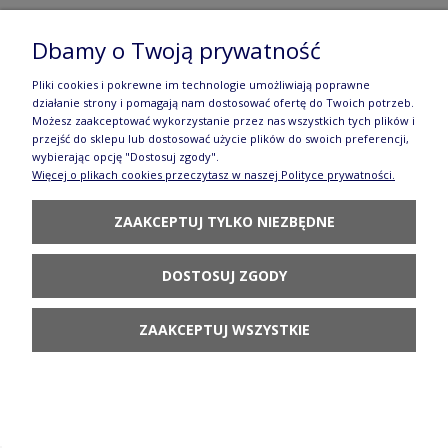
Miska Ø 10 cm Ceramika Artystyczna Bolesławiec
Dbamy o Twoją prywatność
M558 dek2414X
30,31 zł
Pliki cookies i pokrewne im technologie umożliwiają poprawne
działanie strony i pomagają nam dostosować ofertę do Twoich potrzeb.
POWIADOM O
Możesz zaakceptować wykorzystanie przez nas wszystkich tych plików i
DOSTĘPNOŚCI
przejść do sklepu lub dostosować użycie plików do swoich preferencji,
wybierając opcję "Dostosuj zgody".
Więcej o plikach cookies przeczytasz w naszej Polityce prywatności.
ZAAKCEPTUJ TYLKO NIEZBĘDNE
DOSTOSUJ ZGODY
Talerz Ceramika Artystyczna Bolesławiec
deserowy Ø 16 cm T261 dek2414X
ZAAKCEPTUJ WSZYSTKIE
39,31 zł
POWIADOM O
DOSTĘPNOŚCI