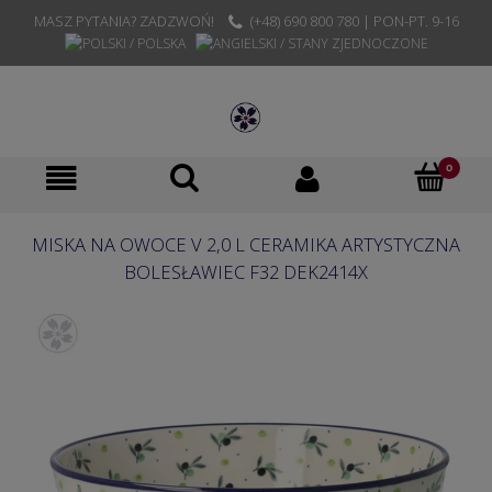
MASZ PYTANIA? ZADZWOŃ!
(+48) 690 800 780 | PON-PT. 9-16
MISKA NA OWOCE V 2,0 L CERAMIKA ARTYSTYCZNA
BOLESŁAWIEC F32 DEK2414X