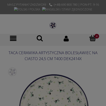
MASZ PYTANIA? ZADZWOŃ!
(+48) 690 800 780 | PON-PT. 9-16
TACA CERAMIKA ARTYSTYCZNA BOLESŁAWIEC NA
CIASTO 24,5 CM T400 DEK2414X