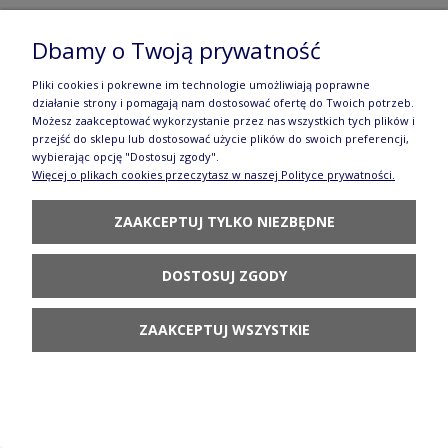
Miska Ø 10 cm Ceramika Artystyczna Bolesławiec
Dbamy o Twoją prywatność
M558 dek2414X
30,31 zł
Pliki cookies i pokrewne im technologie umożliwiają poprawne
działanie strony i pomagają nam dostosować ofertę do Twoich potrzeb.
POWIADOM O
Możesz zaakceptować wykorzystanie przez nas wszystkich tych plików i
DOSTĘPNOŚCI
przejść do sklepu lub dostosować użycie plików do swoich preferencji,
wybierając opcję "Dostosuj zgody".
Więcej o plikach cookies przeczytasz w naszej Polityce prywatności.
ZAAKCEPTUJ TYLKO NIEZBĘDNE
DOSTOSUJ ZGODY
Talerz Ceramika Artystyczna Bolesławiec
deserowy Ø 16 cm T261 dek2414X
ZAAKCEPTUJ WSZYSTKIE
39,31 zł
POWIADOM O
DOSTĘPNOŚCI