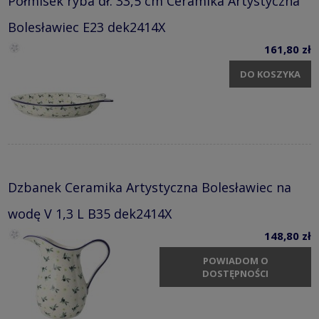
Półmisek ryba dł. 33,5 cm Ceramika Artystyczna
Bolesławiec E23 dek2414X
161,80 zł
DO KOSZYKA
Dzbanek Ceramika Artystyczna Bolesławiec na
wodę V 1,3 L B35 dek2414X
148,80 zł
POWIADOM O
DOSTĘPNOŚCI