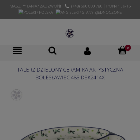
MASZ PYTANIA? ZADZWOŃ!
(+48) 690 800 780 | PON-PT. 9-16
TALERZ DZIELONY CERAMIKA ARTYSTYCZNA
BOLESŁAWIEC 485 DEK2414X