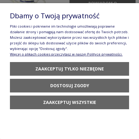
POWIADOM O
DOSTĘPNOŚCI
Dbamy o Twoją prywatność
Pliki cookies i pokrewne im technologie umożliwiają poprawne
działanie strony i pomagają nam dostosować ofertę do Twoich potrzeb.
Możesz zaakceptować wykorzystanie przez nas wszystkich tych plików i
przejść do sklepu lub dostosować użycie plików do swoich preferencji,
wybierając opcję "Dostosuj zgody".
Talerz Ceramika Artystyczna Bolesławiec płaski
Więcej o plikach cookies przeczytasz w naszej Polityce prywatności.
obiadowy Ø 24 cm T266 dek2414X
ZAAKCEPTUJ TYLKO NIEZBĘDNE
90,70 zł
DO KOSZYKA
DOSTOSUJ ZGODY
ZAAKCEPTUJ WSZYSTKIE
Serwis kawowo herbaciany dla 4 osób Ceramika