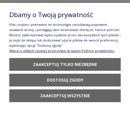
Dbamy o Twoją prywatność
Serwis kawowo herbaciany dla 4 osób Ceramika
Pliki cookies i pokrewne im technologie umożliwiają poprawne
Artystyczna Bolesławiec dek2414X
działanie strony i pomagają nam dostosować ofertę do Twoich potrzeb.
676,80 zł
Możesz zaakceptować wykorzystanie przez nas wszystkich tych plików i
przejść do sklepu lub dostosować użycie plików do swoich preferencji,
wybierając opcję "Dostosuj zgody".
POWIADOM O
Więcej o plikach cookies przeczytasz w naszej Polityce prywatności.
DOSTĘPNOŚCI
ZAAKCEPTUJ TYLKO NIEZBĘDNE
DOSTOSUJ ZGODY
Filiżanka i spodek espresso V 0,09 L Ceramika
Artystyczna Bolesławiec F66 dek2414X
ZAAKCEPTUJ WSZYSTKIE
58,80 zł
POWIADOM O
DOSTĘPNOŚCI