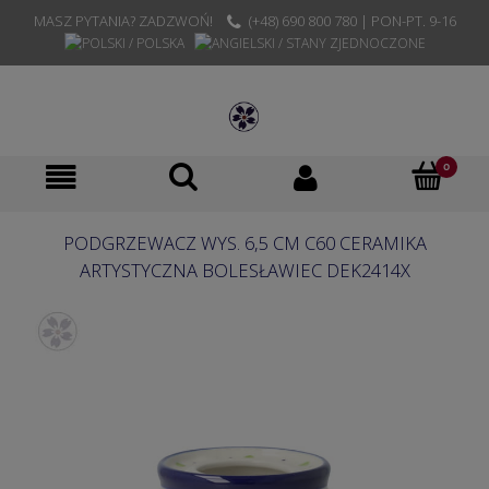
MASZ PYTANIA? ZADZWOŃ!
(+48) 690 800 780 | PON-PT. 9-16
PODGRZEWACZ WYS. 6,5 CM C60 CERAMIKA
ARTYSTYCZNA BOLESŁAWIEC DEK2414X