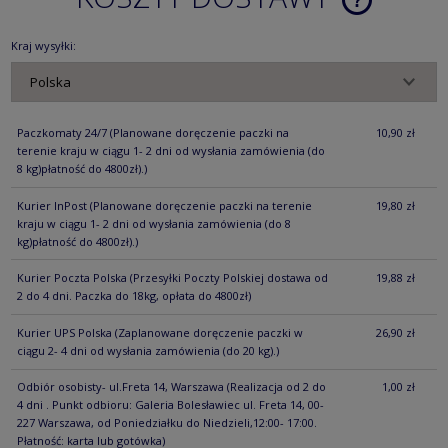
CENA NIE ZA
KOSZTÓW PŁ
Kraj wysyłki:
Paczkomaty 24/7
(Planowane doręczenie paczki na
10,90 zł
terenie kraju w ciągu 1- 2 dni od wysłania zamówienia (do
8 kg)płatność do 4800zł).)
Kurier InPost
(Planowane doręczenie paczki na terenie
19,80 zł
kraju w ciągu 1- 2 dni od wysłania zamówienia (do 8
kg)płatność do 4800zł).)
Kurier Poczta Polska
(Przesyłki Poczty Polskiej dostawa od
19,88 zł
2 do 4 dni. Paczka do 18kg, opłata do 4800zł)
Kurier UPS Polska
(Zaplanowane doręczenie paczki w
26,90 zł
ciągu 2- 4 dni od wysłania zamówienia (do 20 kg).)
Odbiór osobisty- ul.Freta 14, Warszawa
(Realizacja od 2 do
1,00 zł
4 dni . Punkt odbioru: Galeria Bolesławiec ul. Freta 14, 00-
227 Warszawa, od Poniedziałku do Niedzieli,12:00- 17:00.
Płatność: karta lub gotówka)