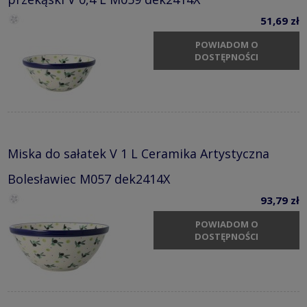
przekąski V 0,4 L M059 dek2414X
51,69 zł
POWIADOM O
DOSTĘPNOŚCI
Miska do sałatek V 1 L Ceramika Artystyczna
Bolesławiec M057 dek2414X
93,79 zł
POWIADOM O
DOSTĘPNOŚCI