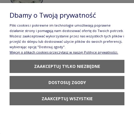
Dbamy o Twoją prywatność
Pliki cookies i pokrewne im technologie umożliwiają poprawne
działanie strony i pomagają nam dostosować ofertę do Twoich potrzeb.
Miska Ø 10 cm Ceramika Artystyczna Bolesławiec
Możesz zaakceptować wykorzystanie przez nas wszystkich tych plików i
przejść do sklepu lub dostosować użycie plików do swoich preferencji,
M558 dek2414X
wybierając opcję "Dostosuj zgody".
Więcej o plikach cookies przeczytasz w naszej Polityce prywatności.
30,31 zł
ZAAKCEPTUJ TYLKO NIEZBĘDNE
POWIADOM O
DOSTĘPNOŚCI
DOSTOSUJ ZGODY
ZAAKCEPTUJ WSZYSTKIE
Talerz Ceramika Artystyczna Bolesławiec
deserowy Ø 16 cm T261 dek2414X
39,31 zł