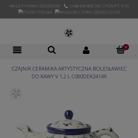
MASZ PYTANIA? ZADZWOŃ!
(+48) 690 800 780 | PON-PT. 9-16
CZAJNIK CERAMIKA ARTYSTYCZNA BOLESŁAWIEC
DO KAWY V 1,2 L C060DEK2414X