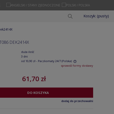
Ę
Koszyk:
(pusty)
 dek2414X
T086 DEK2414X
duża ilość
3 dni
od 10,90 zł
- Paczkomaty 24/7
(Polska)
sprawdź formy dostawy
Cena nie zawiera ewentualnych kosztów
61,70 zł
płatności
DO KOSZYKA
dodaj do przechowalni