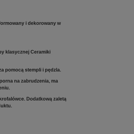
e formowany i dekorowany w
py klasycznej Ceramiki
a pomocą stempli i pędzla.
odporna na zabrudzenia, ma
eniu.
krofalówce. Dodatkową zaletą
duktu.