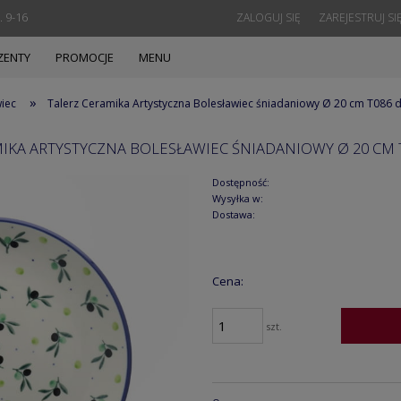
. 9-16
ZALOGUJ SIĘ
ZAREJESTRUJ SI
ZENTY
PROMOCJE
MENU
»
wiec
Talerz Ceramika Artystyczna Bolesławiec śniadaniowy Ø 20 cm T086
IKA ARTYSTYCZNA BOLESŁAWIEC ŚNIADANIOWY Ø 20 CM 
Dostępność:
Wysyłka w:
Dostawa:
Cena:
szt.