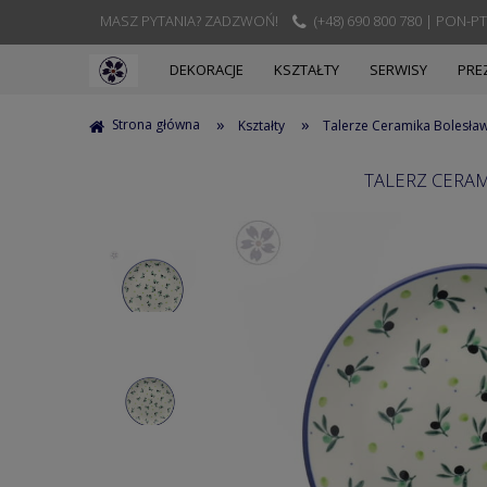
MASZ PYTANIA? ZADZWOŃ!
(+48) 690 800 780 | PON-PT
DEKORACJE
KSZTAŁTY
SERWISY
PRE
»
»
Strona główna
Kształty
Talerze Ceramika Bolesła
TALERZ CERAM