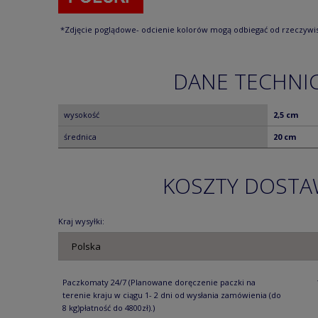
*Zdjęcie poglądowe- odcienie kolorów mogą odbiegać od rzeczywis
DANE TECHNI
wysokość
2,5 cm
średnica
20 cm
KOSZTY DOST
Kraj wysyłki:
Paczkomaty 24/7
(Planowane doręczenie paczki na
terenie kraju w ciągu 1- 2 dni od wysłania zamówienia (do
8 kg)płatność do 4800zł).)