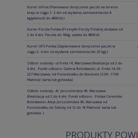
Kurier InPost
(Planowane doręczenie paczki na terenie
kraju w ciągu 1- 2 dni od wysłania zamówienia (do 8
kg)płatność do 4800zł).)
Kurier Poczta Polska
(Przesyłki Poczty Polskiej dostawa od
2 do 4 dni. Paczka do 18kg, opłata do 4800zł)
Kurier UPS Polska
(Zaplanowane doręczenie paczki w
ciągu 2- 4 dni od wysłania zamówienia (do 20 kg).)
Odbiór osobisty- ul.Freta 14, Warszawa
(Realizacja od 2 do
4 dni . Punkt odbioru: Galeria Bolesławiec ul. Freta 14, 00-
227 Warszawa, od Poniedziałku do Niedzieli,12:00- 17:00.
Płatność: karta lub gotówka)
Odbiór osobisty- Al. Jerozolimskie 49, Warszawa
(Realizacja od 2 do 4 dni. Punkt odbioru : Polska Ceramika
Bolesławiec Aleje Jerozolimskie 49, Warszawa od
Poniedziałku do Soboty od 12 do 18 Płatność: karta lub
gotówka. )
PRODUKTY POW