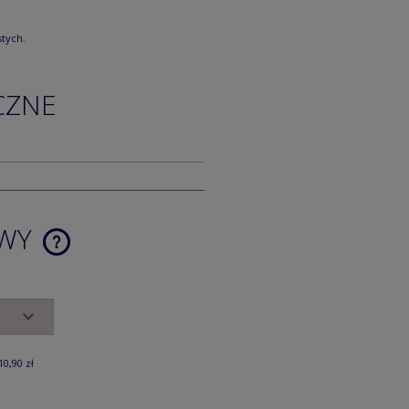
tych.
CZNE
AWY
CENA NIE ZAWIERA EWENTUALNYCH
KOSZTÓW PŁATNOŚCI
10,90 zł