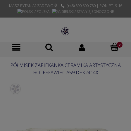
MASZ PYTANIA? ZADZWOŃ!
(+48) 690 800 780 | PON-PT. 9-16
PÓŁMISEK ZAPIEKANKA CERAMIKA ARTYSTYCZNA
BOLESŁAWIEC A59 DEK2414X