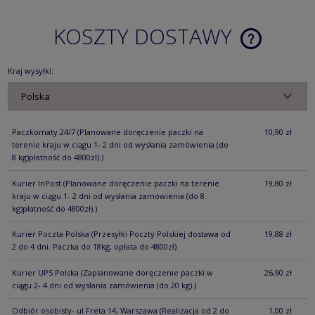
KOSZTY DOSTAWY
CENA NIE ZA
KOSZTÓW PŁ
Kraj wysyłki:
Paczkomaty 24/7
(Planowane doręczenie paczki na
10,90 zł
terenie kraju w ciągu 1- 2 dni od wysłania zamówienia (do
8 kg)płatność do 4800zł).)
Kurier InPost
(Planowane doręczenie paczki na terenie
19,80 zł
kraju w ciągu 1- 2 dni od wysłania zamówienia (do 8
kg)płatność do 4800zł).)
Kurier Poczta Polska
(Przesyłki Poczty Polskiej dostawa od
19,88 zł
2 do 4 dni. Paczka do 18kg, opłata do 4800zł)
Kurier UPS Polska
(Zaplanowane doręczenie paczki w
26,90 zł
ciągu 2- 4 dni od wysłania zamówienia (do 20 kg).)
Odbiór osobisty- ul.Freta 14, Warszawa
(Realizacja od 2 do
1,00 zł