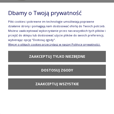
Dbamy o Twoją prywatność
Kubek duży V 0,65 L Ceramika Artystyczna
Pliki cookies i pokrewne im technologie umożliwiają poprawne
działanie strony i pomagają nam dostosować ofertę do Twoich potrzeb.
Bolesławiec D60 XL dek2414X
Możesz zaakceptować wykorzystanie przez nas wszystkich tych plików i
przejść do sklepu lub dostosować użycie plików do swoich preferencji,
76,43 zł
wybierając opcję "Dostosuj zgody".
Więcej o plikach cookies przeczytasz w naszej Polityce prywatności.
POWIADOM O
DOSTĘPNOŚCI
ZAAKCEPTUJ TYLKO NIEZBĘDNE
DOSTOSUJ ZGODY
ZAAKCEPTUJ WSZYSTKIE
Półmisek zapiekanka Ceramika Artystyczna
Bolesławiec 855 dek2414X
192,80 zł